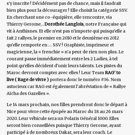
s’y inscrite ! Décidément pas de chance, mais il faudrait
bien plus pour la décourager ! Elle choisit la catégorie SSV.
En cherchant une co-équipière, elle rencontre, via
Thierry Gerome,
. Dorothée Langlois
, notre Française qui
vit à Anthisnes. Et elle n’est pas n’importe qui puisqu’elle a
fait 2 rallyes, le premier en 2010 et le deuxième en 2012
qu’elle remporte en … SSV ! Graphiste, imprimeur et
magicienne, la « frenchie » n’a peur de rien non plus. Le
courant passe immédiatement entre les 2 Ladies, à tel
point qu’elles décident d’unir leurs talents. Les pistes du
Maroc devront compter avec elles ! Leur Team
RAG’ to
live ( Rage de vivre )
portera donc le numéro #36. Nom
astucieux car RAG est également l’abréviation de « Rallye
Aïcha des Gazelles ».
Le 14 mars prochain, nos filles prendront donc le départ à
Nice pour vivre cette épopée au Maroc du 18 au 26 mars
2020. Leur véhicule sera un Polaris Général 1000. Elles
seront bien conseillées puisque Thierry Gerome, ayant
participé à de nombreux Dakar, sera leur coach. Le