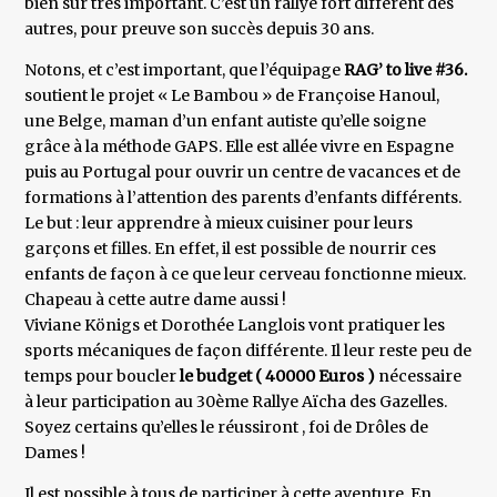
bien sûr très important. C’est un rallye fort différent des
autres, pour preuve son succès depuis 30 ans.
Notons, et c’est important, que l’équipage
RAG’ to live #36.
soutient le projet « Le Bambou » de Françoise Hanoul,
une Belge, maman d’un enfant autiste qu’elle soigne
grâce à la méthode GAPS. Elle est allée vivre en Espagne
puis au Portugal pour ouvrir un centre de vacances et de
formations à l’attention des parents d’enfants différents.
Le but : leur apprendre à mieux cuisiner pour leurs
garçons et filles. En effet, il est possible de nourrir ces
enfants de façon à ce que leur cerveau fonctionne mieux.
Chapeau à cette autre dame aussi !
Viviane Königs et Dorothée Langlois vont pratiquer les
sports mécaniques de façon différente. Il leur reste peu de
temps pour boucler
le budget ( 40000 Euros )
nécessaire
à leur participation au 30ème Rallye Aïcha des Gazelles.
Soyez certains qu’elles le réussiront , foi de Drôles de
Dames !
Il est possible à tous de participer à cette aventure. En