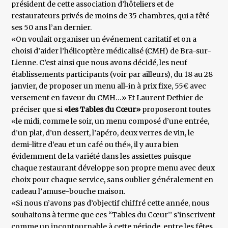
président de cette association d’hôteliers et de
restaurateurs privés de moins de 35 chambres, qui a fêté
ses 50 ans l’an dernier.
«On voulait organiser un événement caritatif et on a
choisi d’aider l’hélicoptère médicalisé (CMH) de Bra-sur-
Lienne. C’est ainsi que nous avons décidé, les neuf
établissements participants (voir par ailleurs), du 18 au 28
janvier, de proposer un menu all-in à prix fixe, 55€ avec
versement en faveur du CMH…» Et Laurent Dethier de
préciser que si
«les Tables du Cœur»
proposeront toutes
«le midi, comme le soir, un menu composé d’une entrée,
d’un plat, d’un dessert, l’apéro, deux verres de vin, le
demi-litre d’eau et un café ou thé», il y aura bien
évidemment de la variété dans les assiettes puisque
chaque restaurant développe son propre menu avec deux
choix pour chaque service, sans oublier généralement en
cadeau l’amuse-bouche maison.
«Si nous n’avons pas d’objectif chiffré cette année, nous
souhaitons à terme que ces ‘‘Tables du Cœur’’ s’inscrivent
comme un incontournable à cette période, entre les fêtes