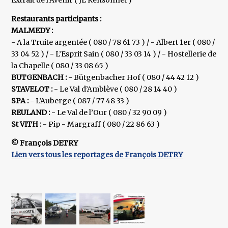
Extrait de l’Avenir ( JL Rensonnet )
Restaurants participants :
MALMEDY :
- A la Truite argentée ( 080 / 78 61 73 ) / - Albert 1er ( 080 /
33 04 52 ) / - L’Esprit Sain ( 080 / 33 03 14 ) / - Hostellerie de
la Chapelle ( 080 / 33 08 65 )
BUTGENBACH :
- Bütgenbacher Hof ( 080 / 44 42 12 )
STAVELOT :
- Le Val d’Amblève ( 080 / 28 14 40 )
SPA :
- L’Auberge ( 087 / 77 48 33 )
REULAND :
- Le Val de l’Our ( 080 / 32 90 09 )
St VITH :
- Pip - Margraff ( 080 / 22 86 63 )
© François DETRY
Lien vers tous les reportages de François DETRY