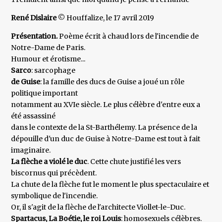
René Dislaire
© Houffalize, le 17 avril 2019
Présentation.
Poème écrit à chaud lors de l'incendie de
Notre-Dame de Paris.
Humour et érotisme...
Sarco
: sarcophage
de Guise
: la famille des ducs de Guise a joué un rôle
politique important
notamment au XVIe siècle. Le plus célèbre d'entre eux a
été assassiné
dans le contexte de la St-Barthélemy. La présence de la
dépouille d'un duc de Guise à Notre-Dame est tout à fait
imaginaire.
La flèche a violé le duc
. Cette chute justifié les vers
biscornus qui précèdent.
La chute de la flèche fut le moment le plus spectaculaire et
symbolique de l'incendie.
Or, il s'agit de la flèche de l'architecte Viollet-le-Duc.
Spartacus, La Boétie, le roi Louis
: homosexuels célèbres.