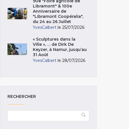
90e "Foire agricole de
Libramont" & 100e
Anniversaire de
"Libramont Coopéralia",
du 24 au 26 Juillet
YvesCalbert
le 25/07/2026
« Sculptures dans la
Ville », … de Dirk De
Keyzer, à Namur, jusqu’au
31 Août
YvesCalbert
le 28/07/2026
RECHERCHER