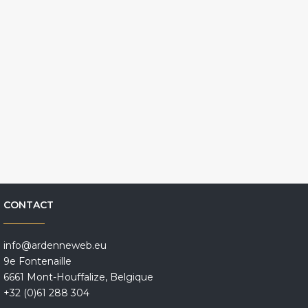
CONTACT
info@ardenneweb.eu
9e Fontenaille
6661 Mont-Houffalize, Belgique
+32 (0)61 288 304