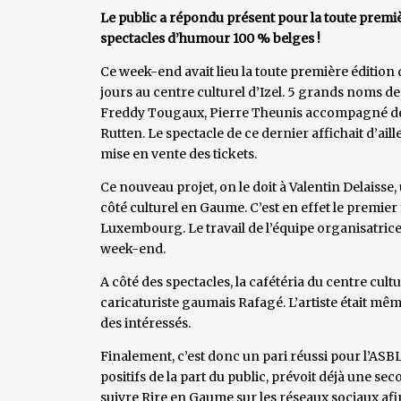
Le public a répondu présent pour la toute premi
spectacles d’humour 100 % belges !
Ce week-end avait lieu la toute première édition 
jours au centre culturel d’Izel. 5 grands noms d
Freddy Tougaux, Pierre Theunis accompagné de 
Rutten. Le spectacle de ce dernier affichait d’a
mise en vente des tickets.
Ce nouveau projet, on le doit à Valentin Delaisse
côté culturel en Gaume. C’est en effet le premier 
Luxembourg. Le travail de l’équipe organisatrice 
week-end.
A côté des spectacles, la cafétéria du centre cult
caricaturiste gaumais Rafagé. L’artiste était mêm
des intéressés.
Finalement, c’est donc un pari réussi pour l’ASB
positifs de la part du public, prévoit déjà une s
suivre Rire en Gaume sur les réseaux sociaux afin