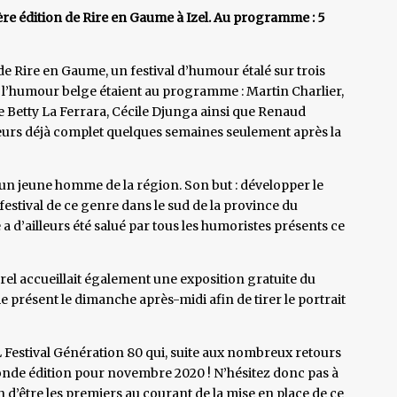
ère édition de Rire en Gaume à Izel. Au programme : 5
de Rire en Gaume, un festival d’humour étalé sur trois
e l’humour belge étaient au programme : Martin Charlier,
Betty La Ferrara, Cécile Djunga ainsi que Renaud
illeurs déjà complet quelques semaines seulement après la
, un jeune homme de la région. Son but : développer le
festival de ce genre dans le sud de la province du
a d’ailleurs été salué par tous les humoristes présents ce
urel accueillait également une exposition gratuite du
e présent le dimanche après-midi afin de tirer le portrait
L Festival Génération 80 qui, suite aux nombreux retours
econde édition pour novembre 2020 ! N’hésitez donc pas à
 d’être les premiers au courant de la mise en place de ce