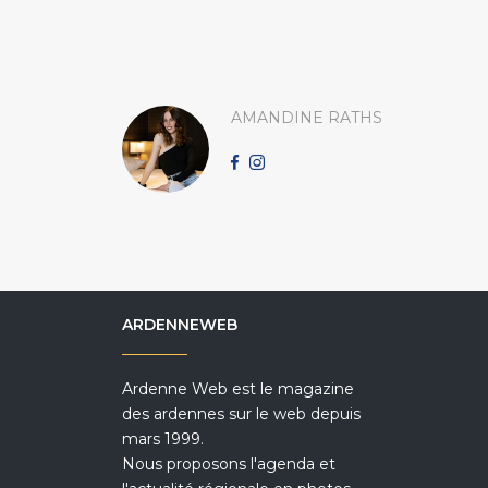
AMANDINE RATHS
ARDENNEWEB
Ardenne Web est le magazine
des ardennes sur le web depuis
mars 1999.
Nous proposons l'agenda et