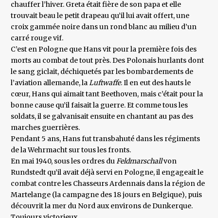
chauffer l’hiver. Greta était fière de son papa et elle
trouvait beau le petit drapeau qu’il lui avait offert, une
croix gammée noire dans un rond blanc au milieu d’un
carré rouge vif.
C’est en Pologne que Hans vit pour la première fois des
morts au combat de tout près. Des Polonais hurlants dont
le sang giclait, déchiquetés par les bombardements de
l’aviation allemande, la
Luftwaffe
. Il en eut des hauts le
cœur, Hans qui aimait tant Beethoven, mais c’était pour la
bonne cause qu’il faisait la guerre. Et comme tous les
soldats, il se galvanisait ensuite en chantant au pas des
marches guerrières.
Pendant 5 ans, Hans fut transbahuté dans les régiments
de la Wehrmacht sur tous les fronts.
En mai 1940, sous les ordres du
Feldmarschall
von
Rundstedt qu’il avait déjà servi en Pologne, il engageait le
combat contre les Chasseurs Ardennais dans la région de
Martelange (la campagne des 18 jours en Belgique), puis
découvrit la mer du Nord aux environs de Dunkerque.
Toujours victorieux.