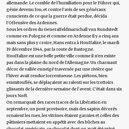
allemande. Le comble de l’humiliation pour le Führer qui,
génie devenu fou, et contre l’avis de ses généraux
conscients de ce que la guerre était perdue, décida
l’Offensive des Ardennes.
Sous les ordres du Generalfeldmarschall von Rundstedt
comme en Pologne et comme en Ardenne il y a cinq ans
mais sans plus y croire, Hans entra à Houffalize, le mardi
19 décembre 1944, par la route de Bastogne.
Houffalize est une belle petite ville comme il n’en existe
pas dans la plaine du nord de l’Allemagne. Un charmant
décor de vallée enneigé traversée par une rivière que
l’hiver avait rendue torrentueuse. Les piétons, bien
emmitouflés, se déplaçaient au ralenti sur les trottoirs
glissants de la dernière semaine de l’avent. C’était dans six
jours Noël.
On remarquait des rares traces de la Libération en
septembre, un pont provisoire, mais des sapins décorés
ornaient les rues, les vitrines étaient garnies et celles des
pâtissiers mettaient en appétit avec des bûches au
chocolat américain, ce chocolat dont on avait été privé