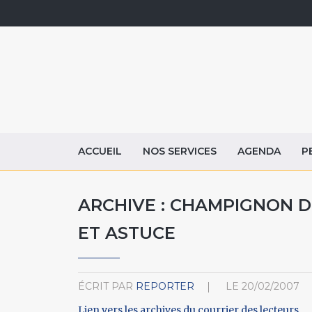
ACCUEIL
NOS SERVICES
AGENDA
P
ARCHIVE : CHAMPIGNON D
ET ASTUCE
ÉCRIT PAR
REPORTER
LE
20/02/2007
Lien vers les archives du courrier des lecteurs