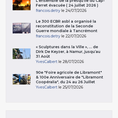
L’ensemble de la presqu’île du Cap-
Ferret évacuée ( 24 juillet 2026 )
francois.detry
le 24/07/2026
Le 300 ECBR asbl a organisé la
reconstitution de la Seconde
Guerre mondiale à Tancrémont
francois.detry
le 22/07/2026
« Sculptures dans la Ville », … de
Dirk De Keyzer, à Namur, jusqu’au
31 Août
YvesCalbert
le 28/07/2026
90e "Foire agricole de Libramont"
& 100e Anniversaire de "Libramont
Coopéralia", du 24 au 26 Juillet
YvesCalbert
le 25/07/2026