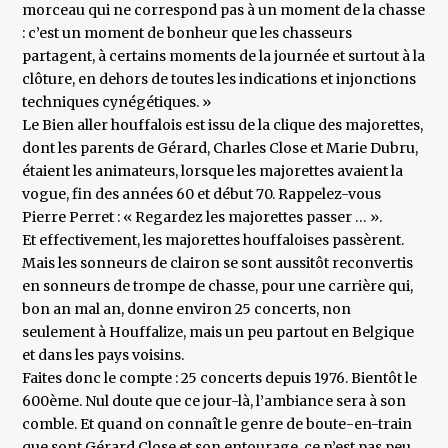
morceau qui ne correspond pas à un moment de la chasse
: c’est un moment de bonheur que les chasseurs
partagent, à certains moments de la journée et surtout à la
clôture, en dehors de toutes les indications et injonctions
techniques cynégétiques. »
Le Bien aller houffalois est issu de la clique des majorettes,
dont les parents de Gérard, Charles Close et Marie Dubru,
étaient les animateurs, lorsque les majorettes avaient la
vogue, fin des années 60 et début 70. Rappelez-vous
Pierre Perret : « Regardez les majorettes passer … ».
Et effectivement, les majorettes houffaloises passèrent.
Mais les sonneurs de clairon se sont aussitôt reconvertis
en sonneurs de trompe de chasse, pour une carrière qui,
bon an mal an, donne environ 25 concerts, non
seulement à Houffalize, mais un peu partout en Belgique
et dans les pays voisins.
Faites donc le compte : 25 concerts depuis 1976. Bientôt le
600ème. Nul doute que ce jour-là, l’ambiance sera à son
comble. Et quand on connaît le genre de boute-en-train
que sont Gérard Close et son entourage, ce n’est pas peu