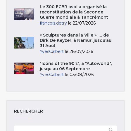
Le 300 ECBR asbl a organisé la
reconstitution de la Seconde
Guerre mondiale à Tancrémont
francois.detry
le 22/07/2026
« Sculptures dans la Ville », … de
Dirk De Keyzer, à Namur, jusqu’au
31 Août
YvesCalbert
le 28/07/2026
"Icons of the 90’s", à "Autoworld",
jusqu'au 06 Septembre
YvesCalbert
le 03/08/2026
RECHERCHER