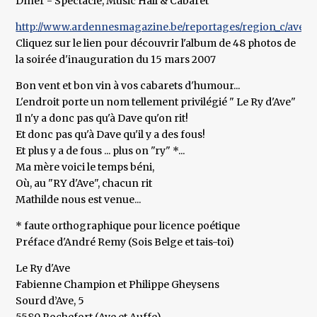
Dîner - Spectacle, Music Hall & Cabaret
http://www.ardennesmagazine.be/reportages/region_c/ave/Pie
Cliquez sur le lien pour découvrir l'album de 48 photos de
la soirée d'inauguration du 15 mars 2007
Bon vent et bon vin à vos cabarets d'humour...
L'endroit porte un nom tellement privilégié " Le Ry d'Ave"
Il n'y a donc pas qu'à Dave qu'on rit!
Et donc pas qu'à Dave qu'il y a des fous!
Et plus y a de fous ... plus on "ry" *...
Ma mère voici le temps béni,
Où, au "RY d'Ave", chacun rit
Mathilde nous est venue...
* faute orthographique pour licence poétique
Préface d'André Remy (Sois Belge et tais-toi)
Le Ry d'Ave
Fabienne Champion et Philippe Gheysens
Sourd d’Ave, 5