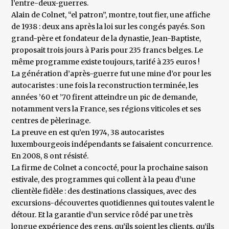
l’entre-deux-guerres.
Alain de Colnet, “el patron”, montre, tout fier, une affiche
de 1938 : deux ans après la loi sur les congés payés. Son
grand-père et fondateur de la dynastie, Jean-Baptiste,
proposait trois jours à Paris pour 235 francs belges. Le
même programme existe toujours, tarifé à 235 euros !
La génération d’après-guerre fut une mine d’or pour les
autocaristes : une fois la reconstruction terminée, les
années ’60 et ’70 firent atteindre un pic de demande,
notamment vers la France, ses régions viticoles et ses
centres de pèlerinage.
La preuve en est qu’en 1974, 38 autocaristes
luxembourgeois indépendants se faisaient concurrence.
En 2008, 8 ont résisté.
La firme de Colnet a concocté, pour la prochaine saison
estivale, des programmes qui collent à la peau d’une
clientèle fidèle : des destinations classiques, avec des
excursions-découvertes quotidiennes qui toutes valent le
détour. Et la garantie d’un service rôdé par une très
longue expérience des gens, qu’ils soient les clients, qu’ils