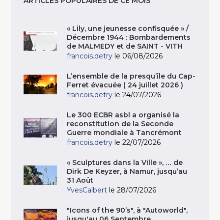
ARTICLES POPULAIRES DE CE MOIS
« Lily, une jeunesse confisquée » /
Décembre 1944 : Bombardements
de MALMEDY et de SAINT - VITH
francois.detry
le 06/08/2026
L’ensemble de la presqu’île du Cap-
Ferret évacuée ( 24 juillet 2026 )
francois.detry
le 24/07/2026
Le 300 ECBR asbl a organisé la
reconstitution de la Seconde
Guerre mondiale à Tancrémont
francois.detry
le 22/07/2026
« Sculptures dans la Ville », … de
Dirk De Keyzer, à Namur, jusqu’au
31 Août
YvesCalbert
le 28/07/2026
"Icons of the 90’s", à "Autoworld",
jusqu'au 06 Septembre