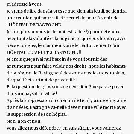
m'adresse à vous.
Je vIens de lire dans la presse que, demain jeudi, se tiendra
une réunion qui pourrait être cruciale pour l'avenir de
l'HÔPITAL DE BASTOGNE.
Je compte sur vous (et le mot est faible !) pour défendre,
avec toute la volonté et la pugnacité qui vous honore, avec
becs et ongles, le maintien, voire le renforcement d'un
HÔPITAL COMPLET à BASTOGNE !!
Je crois que je n'ai nul besoin de vous fournir des
arguments pour faire valoir nos droits, nous les habitants
de la région de Bastogne, à des soins médicaux complets,
de qualité et surtout de proximité.
Et la question de gros sous ne devrait même pas se poser
dans un pays dit civilisé !
Après la suppression du chemin de fer il y a une vingtaine
d'annéees, Bastogne va-t'elle devenir une ville morte avec
la suppression de son hôpital !
Non, non et non !
Vous allez nous défendre, j'en suis sûr...Et vous vaincrez