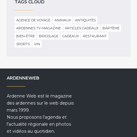
TAGS CLOUD
AGENCE DE VOYAGE
ANIMAUX
ANTIQUITÉS
ARDENNES TV-MAGAZINE
ARTICLES CADEAUX
BAPTÊME
BIEN-ÊTRE
BRICOLAGE
CADEAUX
RESTAURANT
SPORTS
VIN
ARDENNEWEB
Ardenne Web est le magazine
des ardennes sur le web depuis
mars 1999.
Nous proposons l'agenda et
l'actualité régionale en photos
et vidéos au quotidien.