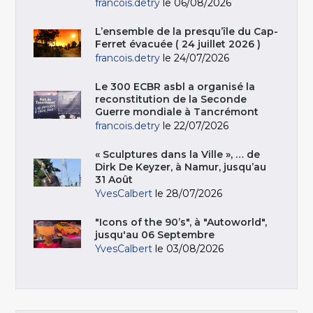
francois.detry
le 06/08/2026
L’ensemble de la presqu’île du Cap-
Ferret évacuée ( 24 juillet 2026 )
francois.detry
le 24/07/2026
Le 300 ECBR asbl a organisé la
reconstitution de la Seconde
Guerre mondiale à Tancrémont
francois.detry
le 22/07/2026
« Sculptures dans la Ville », … de
Dirk De Keyzer, à Namur, jusqu’au
31 Août
YvesCalbert
le 28/07/2026
"Icons of the 90’s", à "Autoworld",
jusqu'au 06 Septembre
YvesCalbert
le 03/08/2026