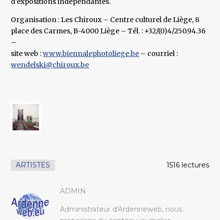
d'expositions indépendantes.
Organisation : Les Chiroux – Centre culturel de Liège, 8
place des Carmes, B-4000 Liège – Tél. : +32/(0)4/250.94.36
–
site web :
www.biennalephotoliege.be
– courriel :
wendelski@chiroux.be
ARTISTES
1516 lectures
ADMIN
Administrateur d'Ardenneweb, nous