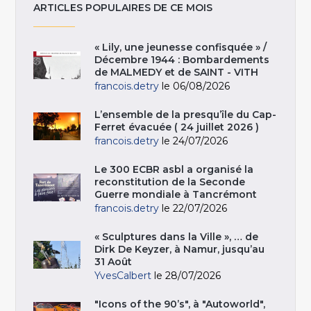
ARTICLES POPULAIRES DE CE MOIS
« Lily, une jeunesse confisquée » /
Décembre 1944 : Bombardements
de MALMEDY et de SAINT - VITH
francois.detry
le 06/08/2026
L’ensemble de la presqu’île du Cap-
Ferret évacuée ( 24 juillet 2026 )
francois.detry
le 24/07/2026
Le 300 ECBR asbl a organisé la
reconstitution de la Seconde
Guerre mondiale à Tancrémont
francois.detry
le 22/07/2026
« Sculptures dans la Ville », … de
Dirk De Keyzer, à Namur, jusqu’au
31 Août
YvesCalbert
le 28/07/2026
"Icons of the 90’s", à "Autoworld",