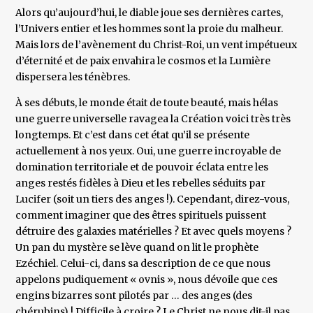
Alors qu’aujourd’hui, le diable joue ses dernières cartes,
l’Univers entier et les hommes sont la proie du malheur.
Mais lors de l’avènement du Christ-Roi, un vent impétueux
d’éternité et de paix envahira le cosmos et la Lumière
dispersera les ténèbres.
À ses débuts, le monde était de toute beauté, mais hélas
une guerre universelle ravagea la Création voici très très
longtemps. Et c’est dans cet état qu’il se présente
actuellement à nos yeux. Oui, une guerre incroyable de
domination territoriale et de pouvoir éclata entre les
anges restés fidèles à Dieu et les rebelles séduits par
Lucifer (soit un tiers des anges !). Cependant, direz-vous,
comment imaginer que des êtres spirituels puissent
détruire des galaxies matérielles ? Et avec quels moyens ?
Un pan du mystère se lève quand on lit le prophète
Ezéchiel. Celui-ci, dans sa description de ce que nous
appelons pudiquement « ovnis », nous dévoile que ces
engins bizarres sont pilotés par … des anges (des
chérubins) ! Difficile à croire ? Le Christ ne nous dit-il pas