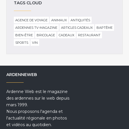
TAGS CLOUD
AGENCE DE VOYAGE
ANIMAUX
ANTIQUITÉS
ARDENNES TV-MAGAZINE
ARTICLES CADEAUX
BAPTÊME
BIEN-ÊTRE
BRICOLAGE
CADEAUX
RESTAURANT
SPORTS
VIN
ARDENNEWEB
Ardenne Web est le magazine
des ardennes sur le web depuis
mars 1999.
Nous proposons l'agenda et
l'actualité régionale en photos
et vidéos au quotidien.