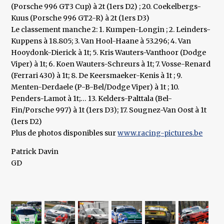
(Porsche 996 GT3 Cup) à 2t (1ers D2) ; 20. Coekelbergs-
Kuus (Porsche 996 GT2-R) à 2t (1ers D3)
Le classement manche 2: 1. Kumpen-Longin ; 2. Leinders-
Kuppens à 18.805; 3. Van Hool-Haane à 53.296; 4. Van
Hooydonk-Dierick à 1t; 5. Kris Wauters-Vanthoor (Dodge
Viper) à 1t; 6. Koen Wauters-Schreurs à 1t; 7. Vosse-Renard
(Ferrari 430) à 1t; 8. De Keersmaeker-Kenis à 1t ; 9.
Menten-Derdaele (P-B-Bel/Dodge Viper) à 1t ; 10.
Penders-Lamot à 1t;… 13. Kelders-Palttala (Bel-
Fin/Porsche 997) à 1t (1ers D3); 17. Sougnez-Van Oost à 1t
(1ers D2)
Plus de photos disponibles sur
www.racing-pictures.be
Patrick Davin
GD