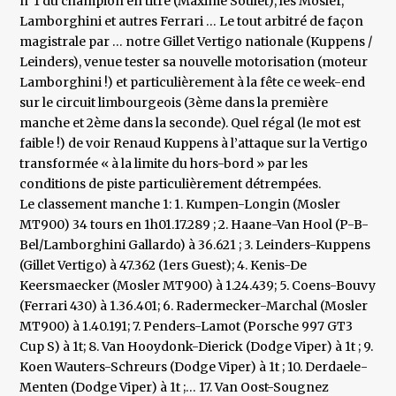
n°1 du champion en titre (Maxime Soulet), les Mosler,
Lamborghini et autres Ferrari … Le tout arbitré de façon
magistrale par … notre Gillet Vertigo nationale (Kuppens /
Leinders), venue tester sa nouvelle motorisation (moteur
Lamborghini !) et particulièrement à la fête ce week-end
sur le circuit limbourgeois (3ème dans la première
manche et 2ème dans la seconde). Quel régal (le mot est
faible !) de voir Renaud Kuppens à l’attaque sur la Vertigo
transformée « à la limite du hors-bord » par les
conditions de piste particulièrement détrempées.
Le classement manche 1: 1. Kumpen-Longin (Mosler
MT900) 34 tours en 1h01.17.289 ; 2. Haane-Van Hool (P-B-
Bel/Lamborghini Gallardo) à 36.621 ; 3. Leinders-Kuppens
(Gillet Vertigo) à 47.362 (1ers Guest); 4. Kenis-De
Keersmaecker (Mosler MT900) à 1.24.439; 5. Coens-Bouvy
(Ferrari 430) à 1.36.401; 6. Radermecker-Marchal (Mosler
MT900) à 1.40.191; 7. Penders-Lamot (Porsche 997 GT3
Cup S) à 1t; 8. Van Hooydonk-Dierick (Dodge Viper) à 1t ; 9.
Koen Wauters-Schreurs (Dodge Viper) à 1t ; 10. Derdaele-
Menten (Dodge Viper) à 1t ;… 17. Van Oost-Sougnez