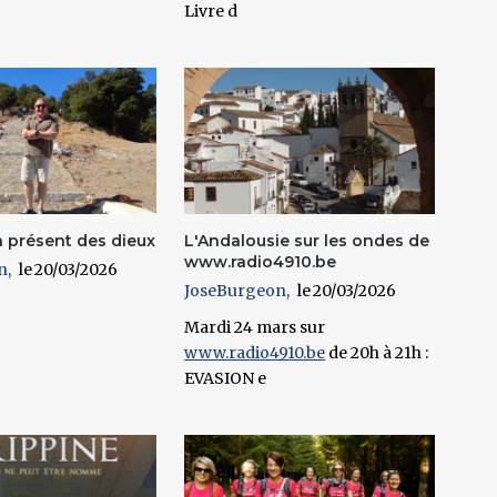
Livre d
n présent des dieux
L'Andalousie sur les ondes de
www.radio4910.be
n
20/03/2026
JoseBurgeon
20/03/2026
Mardi 24 mars sur
www.radio4910.be
de 20h à 21h :
EVASION e