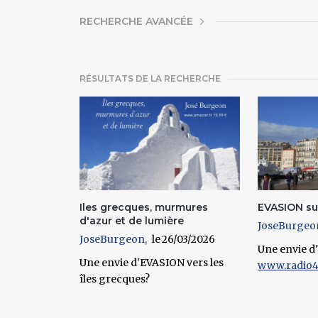
AFFICHER
RECHERCHE AVANCÉE
RÉSULTATS DE LA RECHERCHE
Pages
Iles grecques, murmures
EVASION su
d'azur et de lumière
JoseBurgeo
JoseBurgeon
26/03/2026
Une envie d
Une envie d'EVASION vers les
www.radio4
îles grecques?