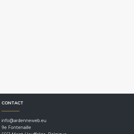
CONTACT
info@ardenneweb.eu
9e Fontenaille