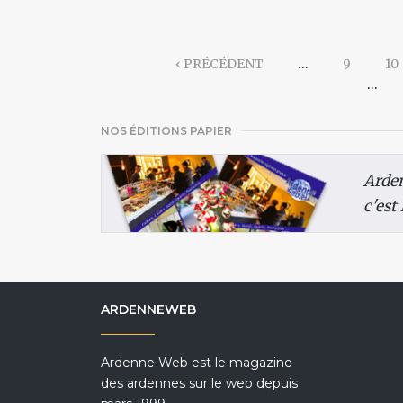
‹ PRÉCÉDENT
…
9
10
…
NOS ÉDITIONS PAPIER
Arde
c'est
ARDENNEWEB
Ardenne Web est le magazine
des ardennes sur le web depuis