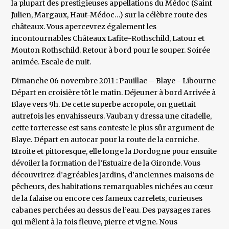
la plupart des prestigieuses appellations du Médoc (Saint
Julien, Margaux, Haut-Médoc…) sur la célèbre route des
châteaux. Vous apercevrez également les
incontournables Châteaux Lafite-Rothschild, Latour et
Mouton Rothschild. Retour à bord pour le souper. Soirée
animée. Escale de nuit.
Dimanche 06 novembre 2011 : Pauillac – Blaye - Libourne
Départ en croisière tôt le matin. Déjeuner à bord Arrivée à
Blaye vers 9h. De cette superbe acropole, on guettait
autrefois les envahisseurs. Vauban y dressa une citadelle,
cette forteresse est sans conteste le plus sûr argument de
Blaye. Départ en autocar pour la route de la corniche.
Etroite et pittoresque, elle longe la Dordogne pour ensuite
dévoiler la formation de l’Estuaire de la Gironde. Vous
découvrirez d’agréables jardins, d’anciennes maisons de
pêcheurs, des habitations remarquables nichées au cœur
de la falaise ou encore ces fameux carrelets, curieuses
cabanes perchées au dessus de l’eau. Des paysages rares
qui mêlent à la fois fleuve, pierre et vigne. Nous