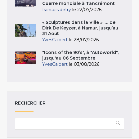
Guerre mondiale à Tancrémont
francois.detry
le 22/07/2026
« Sculptures dans la Ville », … de
Dirk De Keyzer, à Namur, jusqu’au
31 Août
YvesCalbert
le 28/07/2026
"Icons of the 90’s", à "Autoworld",
jusqu'au 06 Septembre
YvesCalbert
le 03/08/2026
RECHERCHER