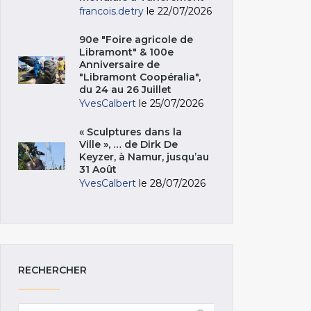
francois.detry
le 22/07/2026
90e "Foire agricole de
Libramont" & 100e
Anniversaire de
"Libramont Coopéralia",
du 24 au 26 Juillet
YvesCalbert
le 25/07/2026
« Sculptures dans la
Ville », … de Dirk De
Keyzer, à Namur, jusqu’au
31 Août
YvesCalbert
le 28/07/2026
RECHERCHER