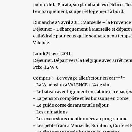
pointe de la Parata, surplombant les célèbres Ile
l’embarquement, souper et logement à bord.
Dimanche 24 avril 2011 : Marseille – la Provenc
Déjeuner - Débarquement à Marseille et départ 
cathédrale pour ceux qui le souhaitent ou temps 
Valence.
Lundi 25 avril 2011 :
Déjeuner. Départ vers la Belgique avec arrêt, temp
Prix : 1.249 €
Compris : - Le voyage aller/retour en car****
- La ½ pension à VALENCE + ¼ de vin
- Le bateau avec logement en cabine et repas (ex
- La pension complète et les boissons en Corse
- Le guide corse durant tout le séjour
- Les animations
- Les excursions mentionnées au programme
- Les petits train à Marseille, Bonifacio, Corte et 