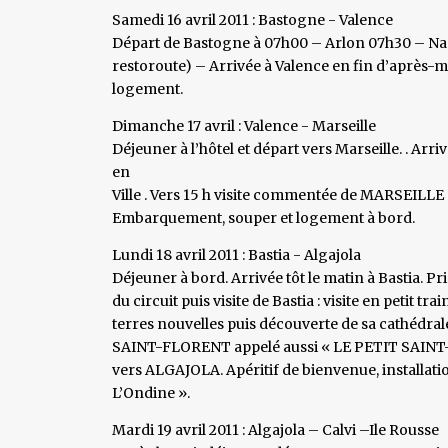
Samedi 16 avril 2011 : Bastogne - Valence
Départ de Bastogne à 07h00 – Arlon 07h30 – Nanc
restoroute) – Arrivée à Valence en fin d’après-m
logement.
Dimanche 17 avril : Valence - Marseille
Déjeuner à l’hôtel et départ vers Marseille. . Arri
en
Ville . Vers 15 h visite commentée de MARSEILL
Embarquement, souper et logement à bord.
Lundi 18 avril 2011 : Bastia - Algajola
Déjeuner à bord. Arrivée tôt le matin à Bastia. 
du circuit puis visite de Bastia : visite en petit tra
terres nouvelles puis découverte de sa cathédral
SAINT-FLORENT appelé aussi « LE PETIT SAINT-T
vers ALGAJOLA. Apéritif de bienvenue, installati
L’Ondine ».
Mardi 19 avril 2011 : Algajola – Calvi –Ile Rousse