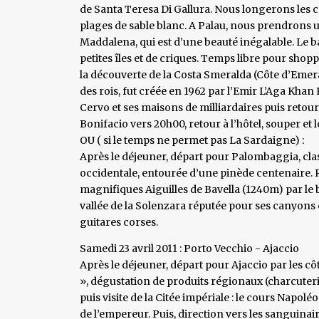
de Santa Teresa Di Gallura. Nous longerons les c
plages de sable blanc. A Palau, nous prendrons u
Maddalena, qui est d’une beauté inégalable. Le ba
petites îles et de criques. Temps libre pour shopp
la découverte de la Costa Smeralda (Côte d’Emera
des rois, fut créée en 1962 par l’Emir L’Aga Khan Ka
Cervo et ses maisons de milliardaires puis reto
Bonifacio vers 20h00, retour à l’hôtel, souper et
OU ( si le temps ne permet pas La Sardaigne) :
Après le déjeuner, départ pour Palombaggia, cla
occidentale, entourée d’une pinède centenaire. Re
magnifiques Aiguilles de Bavella (1240m) par le b
vallée de la Solenzara réputée pour ses canyons 
guitares corses.
Samedi 23 avril 2011 : Porto Vecchio - Ajaccio
Après le déjeuner, départ pour Ajaccio par les cô
», dégustation de produits régionaux (charcuteri
puis visite de la Citée impériale : le cours Napol
de l’empereur. Puis, direction vers les sanguinair