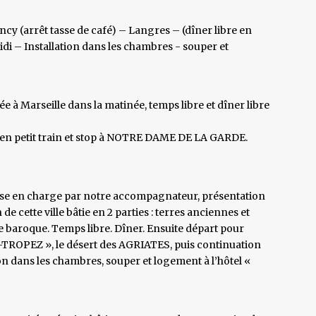
y (arrêt tasse de café) – Langres – (dîner libre en
idi – Installation dans les chambres - souper et
vée à Marseille dans la matinée, temps libre et dîner libre
E en petit train et stop à NOTRE DAME DE LA GARDE.
Prise en charge par notre accompagnateur, présentation
in de cette ville bâtie en 2 parties : terres anciennes et
e baroque. Temps libre. Dîner. Ensuite départ pour
ROPEZ », le désert des AGRIATES, puis continuation
on dans les chambres, souper et logement à l’hôtel «