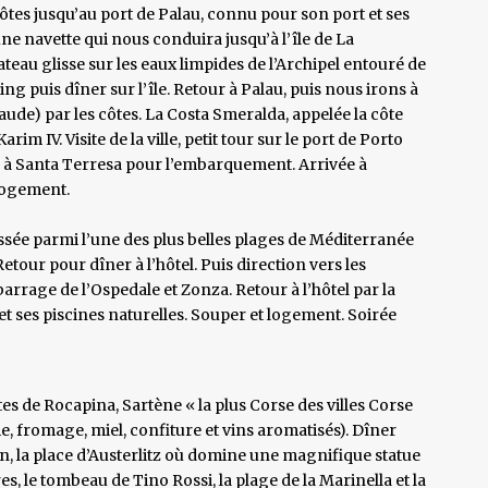
ôtes jusqu’au port de Palau, connu pour son port et ses
ne navette qui nous conduira jusqu’à l’île de La
teau glisse sur les eaux limpides de l’Archipel entouré de
ing puis dîner sur l’île. Retour à Palau, puis nous irons à
ude) par les côtes. La Costa Smeralda, appelée la côte
rim IV. Visite de la ville, petit tour sur le port de Porto
ur à Santa Terresa pour l’embarquement. Arrivée à
 logement.
ssée parmi l’une des plus belles plages de Méditerranée
tour pour dîner à l’hôtel. Puis direction vers les
arrage de l’Ospedale et Zonza. Retour à l’hôtel par la
et ses piscines naturelles. Souper et logement. Soirée
tes de Rocapina, Sartène « la plus Corse des villes Corse
e, fromage, miel, confiture et vins aromatisés). Dîner
éon, la place d’Austerlitz où domine une magnifique statue
es, le tombeau de Tino Rossi, la plage de la Marinella et la