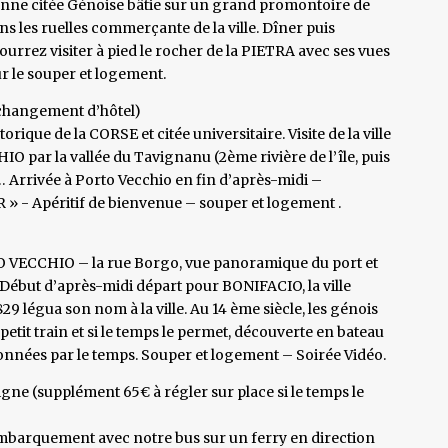
ienne citée Génoise bâtie sur un grand promontoire de
dans les ruelles commerçante de la ville. Dîner puis
urrez visiter à pied le rocher de la PIETRA avec ses vues
r le souper et logement.
 (changement d’hôtel)
ique de la CORSE et citée universitaire. Visite de la ville
IO par la vallée du Tavignanu (2ème rivière de l’île, puis
a… Arrivée à Porto Vecchio en fin d’après-midi –
R » - Apéritif de bienvenue – souper et logement .
PORTO VECCHIO – la rue Borgo, vue panoramique du port et
– Début d’après-midi départ pour BONIFACIO, la ville
 légua son nom à la ville. Au 14 ème siècle, les génois
etit train et si le temps le permet, découverte en bateau
çonnées par le temps. Souper et logement – Soirée Vidéo.
igne (supplément 65€ à régler sur place si le temps le
 Embarquement avec notre bus sur un ferry en direction