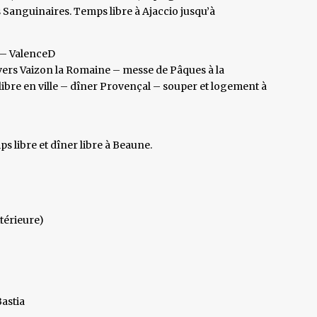
s Sanguinaires. Temps libre à Ajaccio jusqu’à
e – ValenceD
vers Vaizon la Romaine – messe de Pâques à la
libre en ville – dîner Provençal – souper et logement à
s libre et dîner libre à Beaune.
térieure)
Bastia