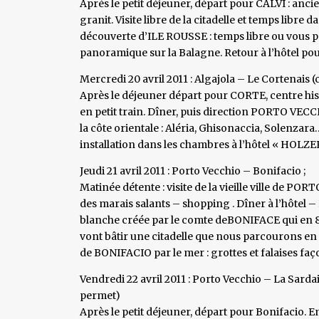
Après le petit déjeuner, départ pour CALVI : anc
granit. Visite libre de la citadelle et temps libre 
découverte d’ILE ROUSSE : temps libre ou vous po
panoramique sur la Balagne. Retour à l’hôtel pou
Mercredi 20 avril 2011 : Algajola – Le Cortenais
Après le déjeuner départ pour CORTE, centre histor
en petit train. Dîner, puis direction PORTO VECCH
la côte orientale : Aléria, Ghisonaccia, Solenzar
installation dans les chambres à l’hôtel « HOLZE
Jeudi 21 avril 2011 : Porto Vecchio – Bonifacio ;
Matinée détente : visite de la vieille ville de 
des marais salants – shopping . Dîner à l’hôtel 
blanche créée par le comte deBONIFACE qui en 829
vont bâtir une citadelle que nous parcourons en p
de BONIFACIO par le mer : grottes et falaises fa
Vendredi 22 avril 2011 : Porto Vecchio – La Sarda
permet)
Après le petit déjeuner, départ pour Bonifacio.