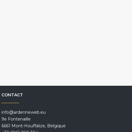
CONTACT
info@ardenneweb.eu
9e Fontenaille
6661 Mont-Houffalize, Belgique