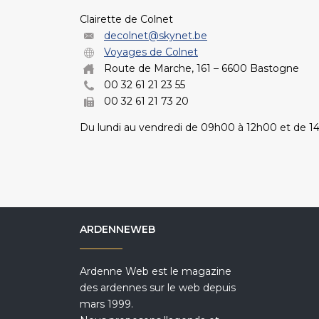
Clairette de Colnet
decolnet@skynet.be
Voyages de Colnet
Route de Marche, 161 – 6600 Bastogne
00 32 61 21 23 55
00 32 61 21 73 20
Du lundi au vendredi de 09h00 à 12h00 et de 1
ARDENNEWEB
Ardenne Web est le magazine
des ardennes sur le web depuis
mars 1999.