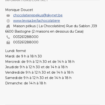
INFORMATIONS/CONTACT
Monique Doucet
chocolatierepekus@skynet.be
www.levisa.be/lachocolatiere
Maison pékus ( La Chocolatière) Rue du Sablon ,139
6600 Bastogne (2 maisons en dessous du Casa)
003261288000
003261288000
Lundi: fermé
Mardi: de 9 h à 18 h 30
Mercredi: de 9 h à 12 h 30 et de 14 h à 18 h
Jeudi:de 9 h à 12 h 30 et de 14 h à 18 h
Vendredi:de 9 h à 12 h 30 et de 14 h à 18 h
Samedi:de 9 h à 12 h 30 et de 14 h à 18 h
Dimanche: de 14 h à 18 h