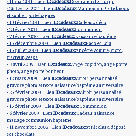
• 11 mai 2011 =Lien
IDcadeaux:
Décoration fer forgé
• 26 février 2011 =Lien
IDcadeaux:
Mannequin Porte bijoux
et soulier porte bagues
• 10 février 2011 =Lien
IDcadeaux:
Cadeaux déco
• 2 février 2011 =Lien
IDcadeaux:
Communion
• 7 février 2010 =Lien
IDcadeaux:
Naissance baptême
• 15 décembre 2009 =Lien
IDcadeaux:
Paco et Lola
• 15 juillet 2009 =Lien
IDcadeaux:
Ancêtre voiture, moto,
tracteur, vespa
• 3 avril 2009 =Lien
IDcadeaux:
Ange, cupidon, ange porte
photo, ange porte bonheur
• 12 mars 2009 =Lien
IDcadeaux:
Miroir personnalisé
gravure photo et texte naissance baptême anniversaire
• 25 février 2009 =Lien
IDcadeaux:
Miroir personnalisé
gravure photo et texte naissance baptême anniversaire
• 15 février 2009 =Lien
IDcadeaux:
Communion
• 6 février 2009 =Lien
IDcadeaux:
Cadeau naissance
mariage communion bapteme
• 11 novembre 2008 =Lien
IDcadeaux:
St Nicolas a déposé
ses chocolats