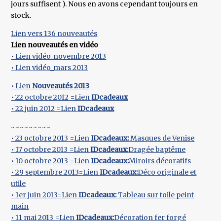
jours suffisent ). Nous en avons cependant toujours en
stock.
Lien vers 136 nouveautés
Lien nouveautés en vidéo
• Lien vidéo_novembre 2013
• Lien vidéo_mars 2013
• Lien
Nouveautés 2013
• 22 octobre 2012 =Lien
IDcadeaux
• 22 juin 2012 =Lien
IDcadeaux
~~~~~~~~~
• 23 octobre 2013 =Lien
IDcadeaux:
Masques de Venise
• 17 octobre 2013 =Lien
IDcadeaux:
Dragée baptême
• 10 octobre 2013 =Lien
IDcadeaux:
Miroirs décoratifs
• 29 septembre 2013=Lien
IDcadeaux:
Déco originale et
utile
• 1er juin 2013=Lien
IDcadeaux:
Tableau sur toile peint
main
• 11 mai 2013 =Lien
IDcadeaux:
Décoration fer forgé