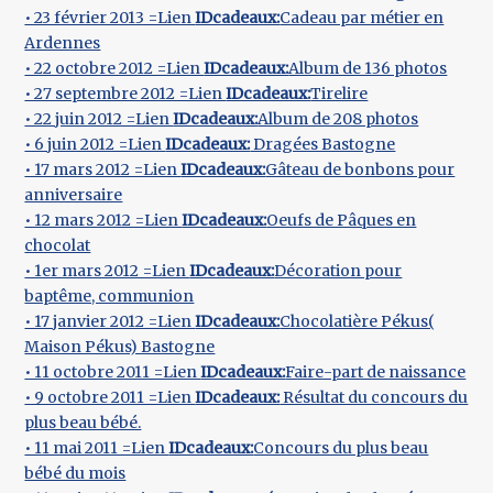
• 23 février 2013 =Lien
IDcadeaux:
Cadeau par métier en
Ardennes
• 22 octobre 2012 =Lien
IDcadeaux:
Album de 136 photos
• 27 septembre 2012 =Lien
IDcadeaux:
Tirelire
• 22 juin 2012 =Lien
IDcadeaux:
Album de 208 photos
• 6 juin 2012 =Lien
IDcadeaux:
Dragées Bastogne
• 17 mars 2012 =Lien
IDcadeaux:
Gâteau de bonbons pour
anniversaire
• 12 mars 2012 =Lien
IDcadeaux:
Oeufs de Pâques en
chocolat
• 1er mars 2012 =Lien
IDcadeaux:
Décoration pour
baptême, communion
• 17 janvier 2012 =Lien
IDcadeaux:
Chocolatière Pékus(
Maison Pékus) Bastogne
• 11 octobre 2011 =Lien
IDcadeaux:
Faire-part de naissance
• 9 octobre 2011 =Lien
IDcadeaux:
Résultat du concours du
plus beau bébé.
• 11 mai 2011 =Lien
IDcadeaux:
Concours du plus beau
bébé du mois