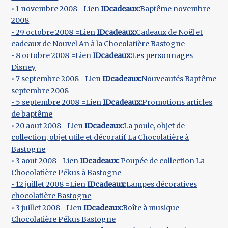
• 1 novembre 2008 =Lien
IDcadeaux:
Baptême novembre
2008
• 29 octobre 2008 =Lien
IDcadeaux:
Cadeaux de Noël et
cadeaux de Nouvel An à la Chocolatière Bastogne
• 8 octobre 2008 =Lien
IDcadeaux:
Les personnages
Disney
• 7 septembre 2008 =Lien
IDcadeaux:
Nouveautés Baptême
septembre 2008
• 5 septembre 2008 =Lien
IDcadeaux:
Promotions articles
de baptême
• 20 aout 2008 =Lien
IDcadeaux:
La poule, objet de
collection, objet utile et décoratif La Chocolatière à
Bastogne
• 3 aout 2008 =Lien
IDcadeaux:
Poupée de collection La
Chocolatière Pékus à Bastogne
• 12 juillet 2008 =Lien
IDcadeaux:
Lampes décoratives
chocolatière Bastogne
• 3 juillet 2008 =Lien
IDcadeaux:
Boîte à musique
Chocolatière Pékus Bastogne