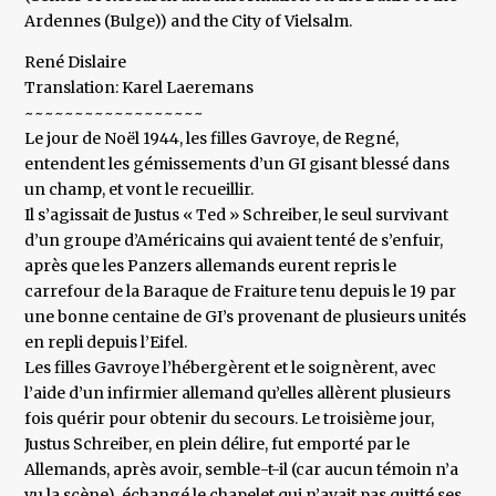
Ardennes (Bulge)) and the City of Vielsalm.
René Dislaire
Translation: Karel Laeremans
~~~~~~~~~~~~~~~~~~
Le jour de Noël 1944, les filles Gavroye, de Regné,
entendent les gémissements d’un GI gisant blessé dans
un champ, et vont le recueillir.
Il s’agissait de Justus « Ted » Schreiber, le seul survivant
d’un groupe d’Américains qui avaient tenté de s’enfuir,
après que les Panzers allemands eurent repris le
carrefour de la Baraque de Fraiture tenu depuis le 19 par
une bonne centaine de GI’s provenant de plusieurs unités
en repli depuis l’Eifel.
Les filles Gavroye l’hébergèrent et le soignèrent, avec
l’aide d’un infirmier allemand qu’elles allèrent plusieurs
fois quérir pour obtenir du secours. Le troisième jour,
Justus Schreiber, en plein délire, fut emporté par le
Allemands, après avoir, semble-t-il (car aucun témoin n’a
vu la scène), échangé le chapelet qui n’avait pas quitté ses