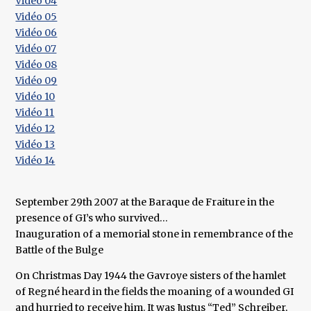
Vidéo 04
Vidéo 05
Vidéo 06
Vidéo 07
Vidéo 08
​Vidéo 09
Vidéo 10
Vidéo 11
Vidéo 12
Vidéo 13
Vidéo 14
September 29th 2007 at the Baraque de Fraiture in the
presence of GI’s who survived…
Inauguration of a memorial stone in remembrance of the
Battle of the Bulge
On Christmas Day 1944 the Gavroye sisters of the hamlet
of Regné heard in the fields the moaning of a wounded GI
and hurried to receive him. It was Justus “Ted” Schreiber,