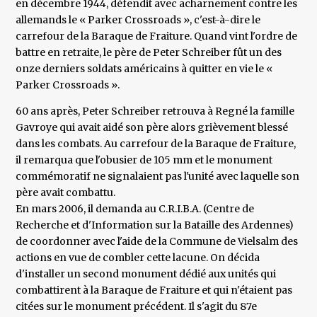
en décembre 1944, défendit avec acharnement contre les
allemands le « Parker Crossroads », c'est-à-dire le
carrefour de la Baraque de Fraiture. Quand vint l'ordre de
battre en retraite, le père de Peter Schreiber fût un des
onze derniers soldats américains à quitter en vie le «
Parker Crossroads ».
60 ans après, Peter Schreiber retrouva à Regné la famille
Gavroye qui avait aidé son père alors grièvement blessé
dans les combats. Au carrefour de la Baraque de Fraiture,
il remarqua que l'obusier de 105 mm et le monument
commémoratif ne signalaient pas l'unité avec laquelle son
père avait combattu.
En mars 2006, il demanda au C.R.I.B.A. (Centre de
Recherche et d'Information sur la Bataille des Ardennes)
de coordonner avec l'aide de la Commune de Vielsalm des
actions en vue de combler cette lacune. On décida
d'installer un second monument dédié aux unités qui
combattirent à la Baraque de Fraiture et qui n'étaient pas
citées sur le monument précédent. Il s'agit du 87e