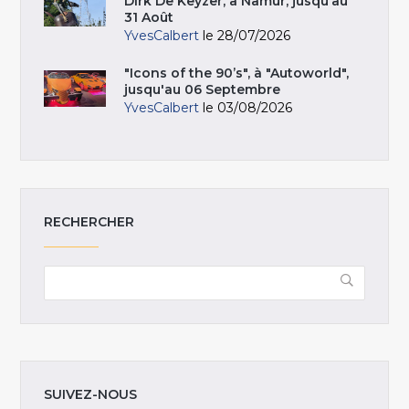
Dirk De Keyzer, à Namur, jusqu’au
31 Août
YvesCalbert
le 28/07/2026
"Icons of the 90’s", à "Autoworld",
jusqu'au 06 Septembre
YvesCalbert
le 03/08/2026
RECHERCHER
SUIVEZ-NOUS