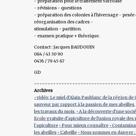
- préparation pour le traitement varroase
- révisions - questions
- préparation des colonies à l'hivernage - pesée
réorganisation des cadres -
stimulation - partition.
- examen pratique + théorique.
Contact : Jacques BAUDOUIN
084 / 43 30 90
0476 / 79 45 67
GD
~~~~~~~~~~~~~~~~~~~~~~~~~~~~~~~~~~~~~
Archives
• vidéo: Le miel d'Alain Paublanc de la région d
sauveur par rapport à la passion de mes abeilles.
les travaux du mois.
• A la découverte d'une soc
Ecole gratuite d'apiculture de l'union royale des
l’apiculture
• Pour mieux connaître
• Contaminat
les abeilles
• L'abeille
• Nous sommes en danger : 