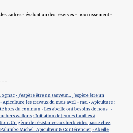
 des cadres - évaluation des réserves - nourrissement -
~~~
e Cognac
• J'espère être un sauveur… J'espère être un
• Apiculture; les travaux du mois avril - mai
• Apiculture :
iété hors du commun
• Les abeille ont besoins de nous !
•
 ruchers wallons
• Initiation de jeunes familles à
ion : Un gène de résistance aux herbicides passe chez
Palumbo Michel : Apiculteur & Conférencier
• Abeille