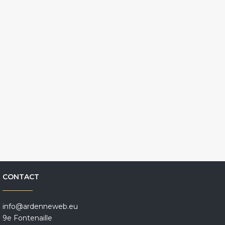
CONTACT
info@ardenneweb.eu
9e Fontenaille