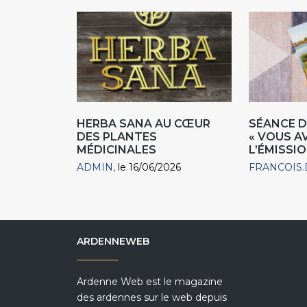
HERBA SANA AU CŒUR
SÉANCE D
DES PLANTES
« VOUS A
MÉDICINALES
L’ÉMISSIO
ADMIN
le 16/06/2026
FRANCOIS.
ARDENNEWEB
Ardenne Web est le magazine
des ardennes sur le web depuis