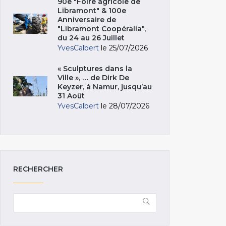
90e "Foire agricole de
Libramont" & 100e
Anniversaire de
"Libramont Coopéralia",
du 24 au 26 Juillet
YvesCalbert
le 25/07/2026
« Sculptures dans la
Ville », … de Dirk De
Keyzer, à Namur, jusqu’au
31 Août
YvesCalbert
le 28/07/2026
RECHERCHER