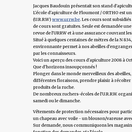
Jacques Baudouin présentait son stand d'apicult
L'école d'apiculture de Floumont / ORTHO est un
(U.R.R.W)
www.urrw.be
. Les cours sont subsidiés
de cours sont gratuites. Seule est demandée une af
revue de l'URRW et à une assurance couvrant les 
Situé à quelques centaines de mètres de la N 834,
environnante permet à nos abeilles d'engranger un
par les connaisseurs.
Voici un aperçu des cours d'apiculture 2008 à Or
Que d'horizons insoupçonnés !
Plonger dans le monde merveilleux des abeilles, 
différentes floraisons, prendre plaisir à récolter
produits de la ruche.
De nombreux ruchers-écoles de l'U.R.R.W. organis
samedi ou le dimanche.
Vêtements de protection nécessaires pour partic
un chapeau avec voile - un blouson/vareuse avec
Sur demande, nous communiquons les magasins d
fonction des demandes, via l'école.