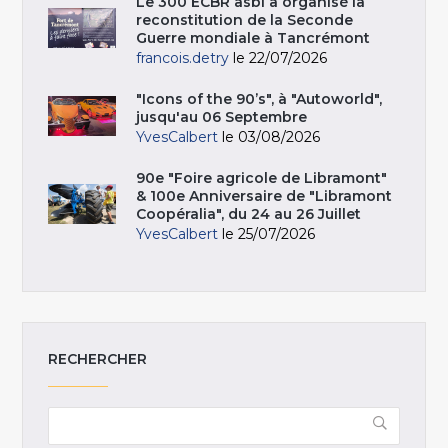
Le 300 ECBR asbl a organisé la
reconstitution de la Seconde
Guerre mondiale à Tancrémont
francois.detry
le 22/07/2026
"Icons of the 90’s", à "Autoworld",
jusqu'au 06 Septembre
YvesCalbert
le 03/08/2026
90e "Foire agricole de Libramont"
& 100e Anniversaire de "Libramont
Coopéralia", du 24 au 26 Juillet
YvesCalbert
le 25/07/2026
RECHERCHER