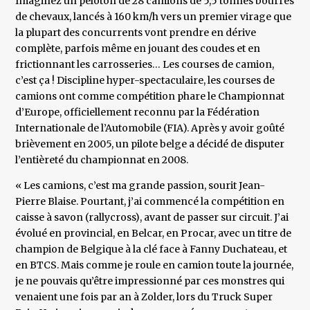
Imaginez un peloton de 28 camions de 5,5 tonnes bourrés
de chevaux, lancés à 160 km/h vers un premier virage que
la plupart des concurrents vont prendre en dérive
complète, parfois même en jouant des coudes et en
frictionnant les carrosseries… Les courses de camion,
c’est ça ! Discipline hyper-spectaculaire, les courses de
camions ont comme compétition phare le Championnat
d’Europe, officiellement reconnu par la Fédération
Internationale de l’Automobile (FIA). Après y avoir goûté
brièvement en 2005, un pilote belge a décidé de disputer
l’entièreté du championnat en 2008.
« Les camions, c’est ma grande passion, sourit Jean-
Pierre Blaise. Pourtant, j’ai commencé la compétition en
caisse à savon (rallycross), avant de passer sur circuit. J’ai
évolué en provincial, en Belcar, en Procar, avec un titre de
champion de Belgique à la clé face à Fanny Duchateau, et
en BTCS. Mais comme je roule en camion toute la journée,
je ne pouvais qu’être impressionné par ces monstres qui
venaient une fois par an à Zolder, lors du Truck Super