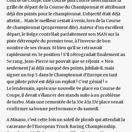
Course de Coupe, une course plus courte déterminant la
grille de départ de la Course du Chamiponnat et attribuant
déjà des points pour le championnat. L’objectif était déjà
atteint… Mais le meilleur restait à venir, lors de la Course
de championnat (proprement dite). Auteur d’un excellent
départ, le Belge contrôlait parfaitement son MAN sur la
piste détrempée du premier tour, à l’inverse de bon
nombre de ses rivaux. Si bien qu’il se retrouvait
rapidement en 3e position ! S’il rétrogradait finalement au
5e rang, Jean-Pierre ne pouvait que se réjouir. « Non
seulement j’ai déjà marqué des points, jubilait-il, mais
signer un top 5 dans le Championnat d’Europe en tant
que pilote privé est déjà un exploit ! C’est génial ! »
Le lendemain, après une nouvelle 9e place en Course de
Coupe, il devait s’élancer des stands suite à un problème
de turbo. Mais une remontée de la 33e à la 17e place venait
confirmer sa bonne performance du samedi.
A Misano, c’est cette fois un soleil de plomb qui attendait la
caravane de l’European Truck Racing Championship.