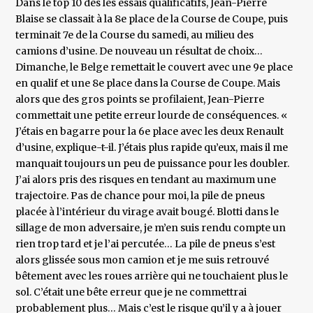
Dans le top 10 dès les essais qualificatifs, Jean-Pierre
Blaise se classait à la 8e place de la Course de Coupe, puis
terminait 7e de la Course du samedi, au milieu des
camions d’usine. De nouveau un résultat de choix…
Dimanche, le Belge remettait le couvert avec une 9e place
en qualif et une 8e place dans la Course de Coupe. Mais
alors que des gros points se profilaient, Jean-Pierre
commettait une petite erreur lourde de conséquences. «
J’étais en bagarre pour la 6e place avec les deux Renault
d’usine, explique-t-il. J’étais plus rapide qu’eux, mais il me
manquait toujours un peu de puissance pour les doubler.
J’ai alors pris des risques en tendant au maximum une
trajectoire. Pas de chance pour moi, la pile de pneus
placée à l’intérieur du virage avait bougé. Blotti dans le
sillage de mon adversaire, je m’en suis rendu compte un
rien trop tard et je l’ai percutée… La pile de pneus s’est
alors glissée sous mon camion et je me suis retrouvé
bêtement avec les roues arrière qui ne touchaient plus le
sol. C’était une bête erreur que je ne commettrai
probablement plus… Mais c’est le risque qu’il y a à jouer