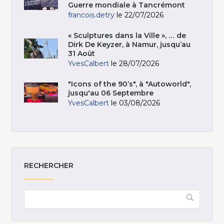
Guerre mondiale à Tancrémont
francois.detry
le 22/07/2026
« Sculptures dans la Ville », … de
Dirk De Keyzer, à Namur, jusqu’au
31 Août
YvesCalbert
le 28/07/2026
"Icons of the 90’s", à "Autoworld",
jusqu'au 06 Septembre
YvesCalbert
le 03/08/2026
RECHERCHER