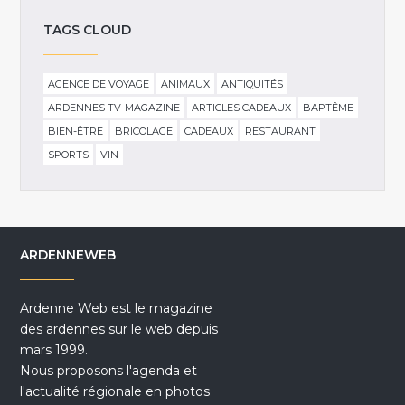
TAGS CLOUD
AGENCE DE VOYAGE
ANIMAUX
ANTIQUITÉS
ARDENNES TV-MAGAZINE
ARTICLES CADEAUX
BAPTÊME
BIEN-ÊTRE
BRICOLAGE
CADEAUX
RESTAURANT
SPORTS
VIN
ARDENNEWEB
Ardenne Web est le magazine
des ardennes sur le web depuis
mars 1999.
Nous proposons l'agenda et
l'actualité régionale en photos