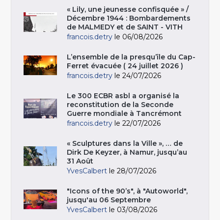
« Lily, une jeunesse confisquée » /
Décembre 1944 : Bombardements
de MALMEDY et de SAINT - VITH
francois.detry
le 06/08/2026
L’ensemble de la presqu’île du Cap-
Ferret évacuée ( 24 juillet 2026 )
francois.detry
le 24/07/2026
Le 300 ECBR asbl a organisé la
reconstitution de la Seconde
Guerre mondiale à Tancrémont
francois.detry
le 22/07/2026
« Sculptures dans la Ville », … de
Dirk De Keyzer, à Namur, jusqu’au
31 Août
YvesCalbert
le 28/07/2026
"Icons of the 90’s", à "Autoworld",
jusqu'au 06 Septembre
YvesCalbert
le 03/08/2026