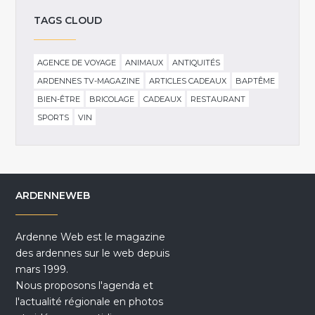
TAGS CLOUD
AGENCE DE VOYAGE
ANIMAUX
ANTIQUITÉS
ARDENNES TV-MAGAZINE
ARTICLES CADEAUX
BAPTÊME
BIEN-ÊTRE
BRICOLAGE
CADEAUX
RESTAURANT
SPORTS
VIN
ARDENNEWEB
Ardenne Web est le magazine
des ardennes sur le web depuis
mars 1999.
Nous proposons l'agenda et
l'actualité régionale en photos