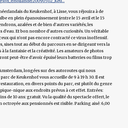
gion_e/hollande/20090502_Keu...
néerlandais du Keukenhof, à Lisse, vous réjouira à de
ulbe en plein épanouissement (entre le 15 avril et le 15
ndrons, azalées et de bien d’autres variétés; les
ns d’eau. Et bon nombre d’autres curiosités. Un véritable
eux qui n’ont pas encore contracté ce virus inoffensif.
 sises tout au début du parcours en se dirigeant vers la
as à la fantaisie et la créativité. Les amateurs de photos
ont peut-être d'avoir épuisé leurs batteries ou films trop
t Amsterdam, longées sur des autoroutes qui nous
parc de Keukenhof vous accueille de 9 à 19 h 30. Il est
estauration, en divers points du parc, est plutôt du genre
pique-nique aux endroits prévus à cet effet. Entrées:
s de 10 ans: gratuit. Vu la qualité du spectacle offert, le
on octroyée aux pensionnés est risible. Parking aisé: 6,00