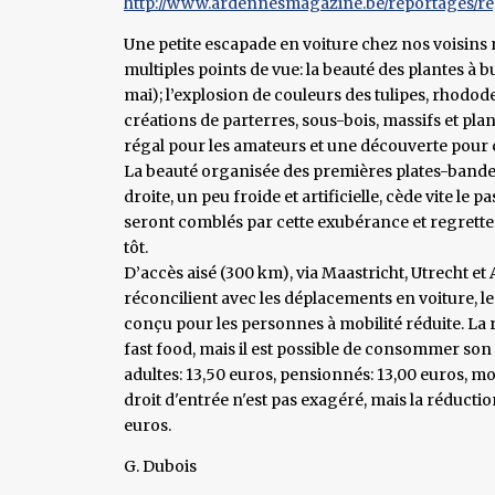
http://www.ardennesmagazine.be/reportages/re
Une petite escapade en voiture chez nos voisins 
multiples points de vue: la beauté des plantes à b
mai); l’explosion de couleurs des tulipes, rhodode
créations de parterres, sous-bois, massifs et pla
régal pour les amateurs et une découverte pour c
La beauté organisée des premières plates-bandes,
droite, un peu froide et artificielle, cède vite le p
seront comblés par cette exubérance et regretter
tôt.
D’accès aisé (300 km), via Maastricht, Utrecht e
réconcilient avec les déplacements en voiture, le 
conçu pour les personnes à mobilité réduite. La r
fast food, mais il est possible de consommer son 
adultes: 13,50 euros, pensionnés: 13,00 euros, moin
droit d'entrée n'est pas exagéré, mais la réducti
euros.
G. Dubois