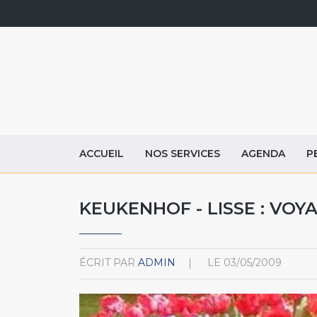
ACCUEIL
NOS SERVICES
AGENDA
P
KEUKENHOF - LISSE : VOY
ÉCRIT PAR
ADMIN
LE
03/05/2009