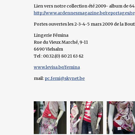
Lien vers notre collection été 2009- album de 6
http://www.ardennesmagazine.be/reportages/regi
Portes ouvertes les 2-3-4-5 mars 2009 de la Bout
Lingerie Fémina
Rue du Vieux Marché, 9-11
6690 Vielsalm
Tel : 00.32.(0) 80 21 63 62
www.levisa.be/femina
mail:
pc.femi@skynet.be