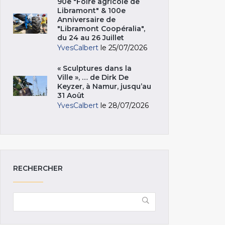
90e "Foire agricole de
Libramont" & 100e
Anniversaire de
"Libramont Coopéralia",
du 24 au 26 Juillet
YvesCalbert
le 25/07/2026
« Sculptures dans la
Ville », … de Dirk De
Keyzer, à Namur, jusqu’au
31 Août
YvesCalbert
le 28/07/2026
RECHERCHER