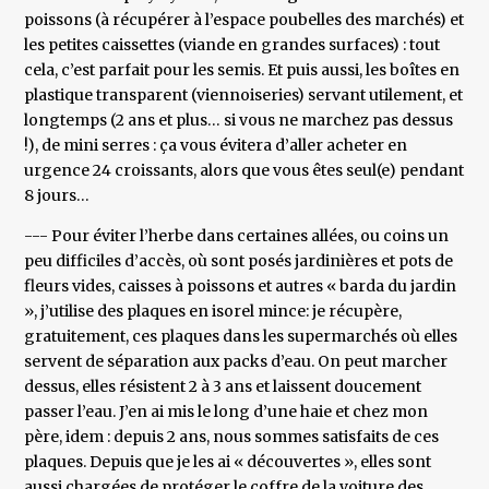
poissons (à récupérer à l’espace poubelles des marchés) et
les petites caissettes (viande en grandes surfaces) : tout
cela, c’est parfait pour les semis. Et puis aussi, les boîtes en
plastique transparent (viennoiseries) servant utilement, et
longtemps (2 ans et plus… si vous ne marchez pas dessus
!), de mini serres : ça vous évitera d’aller acheter en
urgence 24 croissants, alors que vous êtes seul(e) pendant
8 jours…
--- Pour éviter l’herbe dans certaines allées, ou coins un
peu difficiles d’accès, où sont posés jardinières et pots de
fleurs vides, caisses à poissons et autres « barda du jardin
», j’utilise des plaques en isorel mince: je récupère,
gratuitement, ces plaques dans les supermarchés où elles
servent de séparation aux packs d’eau. On peut marcher
dessus, elles résistent 2 à 3 ans et laissent doucement
passer l’eau. J’en ai mis le long d’une haie et chez mon
père, idem : depuis 2 ans, nous sommes satisfaits de ces
plaques. Depuis que je les ai « découvertes », elles sont
aussi chargées de protéger le coffre de la voiture des