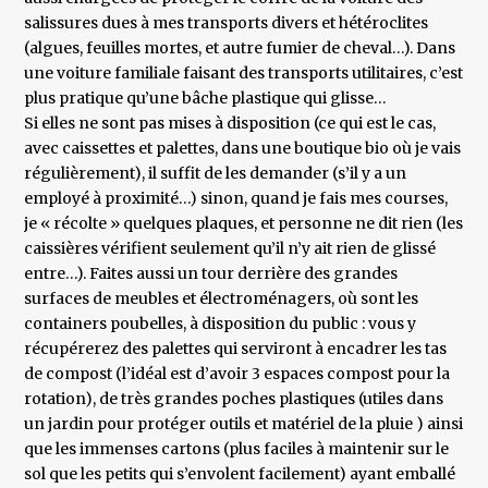
salissures dues à mes transports divers et hétéroclites
(algues, feuilles mortes, et autre fumier de cheval…). Dans
une voiture familiale faisant des transports utilitaires, c’est
plus pratique qu’une bâche plastique qui glisse…
Si elles ne sont pas mises à disposition (ce qui est le cas,
avec caissettes et palettes, dans une boutique bio où je vais
régulièrement), il suffit de les demander (s’il y a un
employé à proximité…) sinon, quand je fais mes courses,
je « récolte » quelques plaques, et personne ne dit rien (les
caissières vérifient seulement qu’il n’y ait rien de glissé
entre…). Faites aussi un tour derrière des grandes
surfaces de meubles et électroménagers, où sont les
containers poubelles, à disposition du public : vous y
récupérerez des palettes qui serviront à encadrer les tas
de compost (l’idéal est d’avoir 3 espaces compost pour la
rotation), de très grandes poches plastiques (utiles dans
un jardin pour protéger outils et matériel de la pluie ) ainsi
que les immenses cartons (plus faciles à maintenir sur le
sol que les petits qui s’envolent facilement) ayant emballé