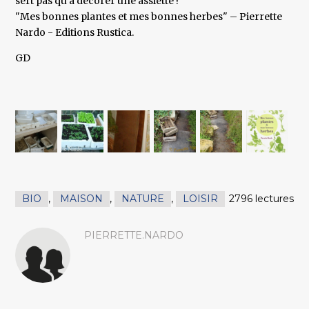
sert pas qu’à décorer une assiette !
"Mes bonnes plantes et mes bonnes herbes" – Pierrette
Nardo - Editions Rustica.
GD
BIO
,
MAISON
,
NATURE
,
LOISIR
2796 lectures
PIERRETTE.NARDO