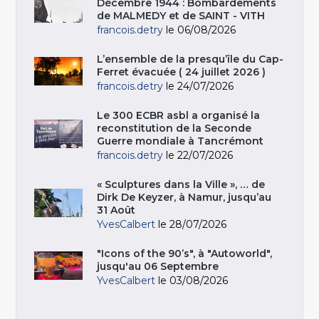
Décembre 1944 : Bombardements
de MALMEDY et de SAINT - VITH
francois.detry
le 06/08/2026
L’ensemble de la presqu’île du Cap-
Ferret évacuée ( 24 juillet 2026 )
francois.detry
le 24/07/2026
Le 300 ECBR asbl a organisé la
reconstitution de la Seconde
Guerre mondiale à Tancrémont
francois.detry
le 22/07/2026
« Sculptures dans la Ville », … de
Dirk De Keyzer, à Namur, jusqu’au
31 Août
YvesCalbert
le 28/07/2026
"Icons of the 90’s", à "Autoworld",
jusqu'au 06 Septembre
YvesCalbert
le 03/08/2026