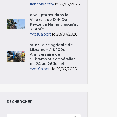
francois.detry
le 22/07/2026
« Sculptures dans la
Ville », … de Dirk De
Keyzer, à Namur, jusqu’au
31 Août
YvesCalbert
le 28/07/2026
90e "Foire agricole de
Libramont" & 100e
Anniversaire de
"Libramont Coopéralia",
du 24 au 26 Juillet
YvesCalbert
le 25/07/2026
RECHERCHER