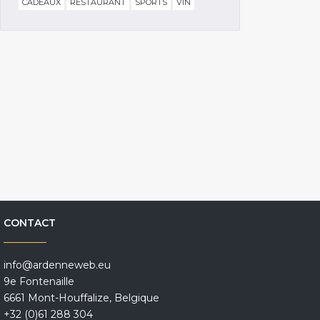
CADEAUX
RESTAURANT
SPORTS
VIN
CONTACT
info@ardenneweb.eu
9e Fontenaille
6661 Mont-Houffalize, Belgique
+32 (0)61 288 304