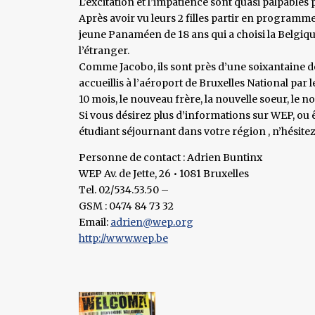
L’excitation et l’impatience sont quasi palpables
Après avoir vu leurs 2 filles partir en programme 
jeune Panaméen de 18 ans qui a choisi la Belgiqu
l’étranger.
Comme Jacobo, ils sont près d’une soixantaine de
accueillis à l’aéroport de Bruxelles National par l
10 mois, le nouveau frère, la nouvelle soeur, le no
Si vous désirez plus d’informations sur WEP, ou ê
étudiant séjournant dans votre région , n’hésitez
Personne de contact : Adrien Buntinx
WEP Av. de Jette, 26 • 1081 Bruxelles
Tel. 02/534.53.50 –
GSM : 0474 84 73 32
Email:
adrien@wep.org
http://www.wep.be