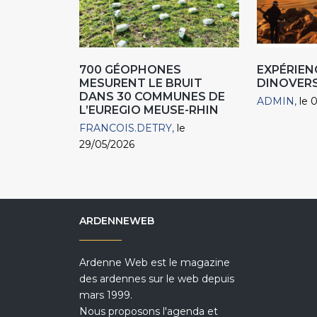
700 GÉOPHONES
EXPÉRIEN
MESURENT LE BRUIT
DINOVER
DANS 30 COMMUNES DE
ADMIN
le 
L’EUREGIO MEUSE-RHIN
FRANCOIS.DETRY
le
29/05/2026
ARDENNEWEB
Ardenne Web est le magazine
des ardennes sur le web depuis
mars 1999.
Nous proposons l'agenda et