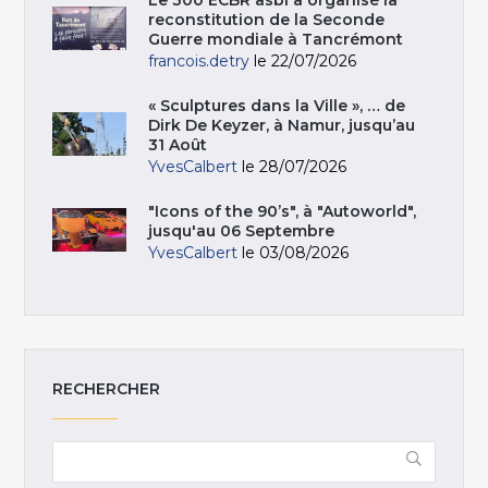
Le 300 ECBR asbl a organisé la
reconstitution de la Seconde
Guerre mondiale à Tancrémont
francois.detry
le 22/07/2026
« Sculptures dans la Ville », … de
Dirk De Keyzer, à Namur, jusqu’au
31 Août
YvesCalbert
le 28/07/2026
"Icons of the 90’s", à "Autoworld",
jusqu'au 06 Septembre
YvesCalbert
le 03/08/2026
RECHERCHER