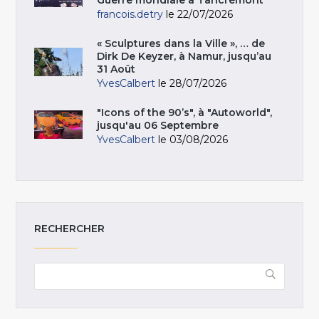
francois.detry
le 22/07/2026
« Sculptures dans la Ville », … de
Dirk De Keyzer, à Namur, jusqu’au
31 Août
YvesCalbert
le 28/07/2026
"Icons of the 90’s", à "Autoworld",
jusqu'au 06 Septembre
YvesCalbert
le 03/08/2026
RECHERCHER