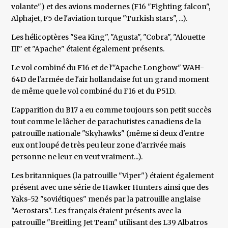
volante") et des avions modernes (F16 "Fighting falcon",
Alphajet, F5 de l'aviation turque "Turkish stars", ...).
Les hélicoptères "Sea King", "Agusta", "Cobra", "Alouette
III" et "Apache" étaient également présents.
Le vol combiné du F16 et de l'"Apache Longbow" WAH-
64D de l'armée de l'air hollandaise fut un grand moment
de même que le vol combiné du F16 et du P51D.
L'apparition du B17 a eu comme toujours son petit succès
tout comme le lâcher de parachutistes canadiens de la
patrouille nationale "Skyhawks" (même si deux d'entre
eux ont loupé de très peu leur zone d'arrivée mais
personne ne leur en veut vraiment...).
Les britanniques (la patrouille "Viper") étaient également
présent avec une série de Hawker Hunters ainsi que des
Yaks-52 "soviétiques" menés par la patrouille anglaise
"Aerostars". Les français étaient présents avec la
patrouille "Breitling Jet Team" utilisant des L39 Albatros