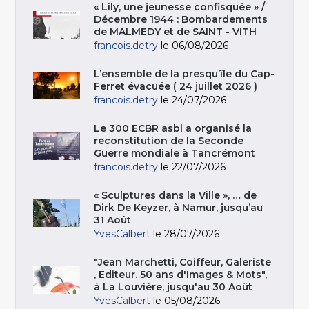
« Lily, une jeunesse confisquée » /
Décembre 1944 : Bombardements
de MALMEDY et de SAINT - VITH
francois.detry
le 06/08/2026
L’ensemble de la presqu’île du Cap-
Ferret évacuée ( 24 juillet 2026 )
francois.detry
le 24/07/2026
Le 300 ECBR asbl a organisé la
reconstitution de la Seconde
Guerre mondiale à Tancrémont
francois.detry
le 22/07/2026
« Sculptures dans la Ville », … de
Dirk De Keyzer, à Namur, jusqu’au
31 Août
YvesCalbert
le 28/07/2026
"Jean Marchetti, Coiffeur, Galeriste
, Editeur. 50 ans d'Images & Mots",
à La Louvière, jusqu'au 30 Août
YvesCalbert
le 05/08/2026