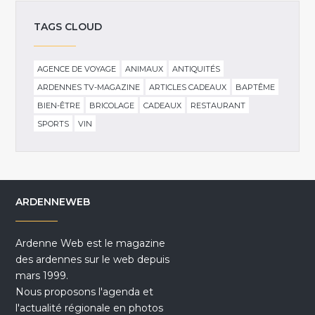
TAGS CLOUD
AGENCE DE VOYAGE
ANIMAUX
ANTIQUITÉS
ARDENNES TV-MAGAZINE
ARTICLES CADEAUX
BAPTÊME
BIEN-ÊTRE
BRICOLAGE
CADEAUX
RESTAURANT
SPORTS
VIN
ARDENNEWEB
Ardenne Web est le magazine
des ardennes sur le web depuis
mars 1999.
Nous proposons l'agenda et
l'actualité régionale en photos