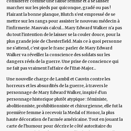
considérer comme une faible femme et à se laisser
marcher sur les pieds par quiconque, gradé ou pas !
Flairant la bonne planque, Blutch s'est empressé de se
mettre sur les rangs pour assister le nouveau médecin à
l'infirmerie. Mauvais calcul... Mary Edward Walker n'a pas
du tout l'intention de le laisser se la couler douce, pour la
plus grande joie de Chesterfield. Mais ce à quoi personne
ne s'attend, c'est que le franc parler de Mary Edward
Walker va réveiller la conscience des soldats sur les
dangers réels de la guerre. Une prise de conscience qui
ne fait pas vraiment l'affaire de l'Etat-Major...
Une nouvelle charge de Lambil et Cauvin contre les
horreurs et les absurdités de la guerre, à travers le
personnage de Mary Edward Walker, inspiré d'un
personnage historique plutôt atypique : féministe,
abolitionniste, prohibitionniste et chirurgienne, elle fut la
première femme à recevoir la Medal of Honor, la plus
haute décoration de l'armée américaine. Tout en jouant la
carte de l'humour pour décrire le côté autoritaire du