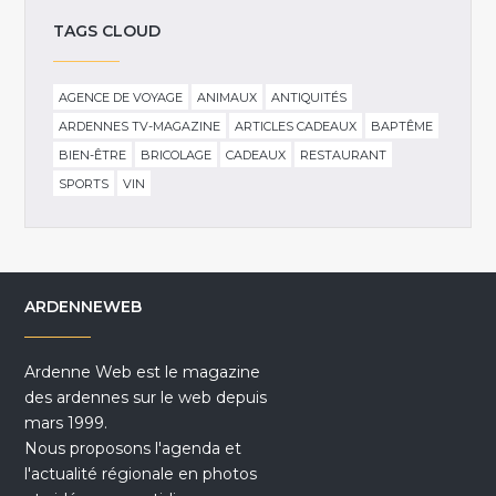
TAGS CLOUD
AGENCE DE VOYAGE
ANIMAUX
ANTIQUITÉS
ARDENNES TV-MAGAZINE
ARTICLES CADEAUX
BAPTÊME
BIEN-ÊTRE
BRICOLAGE
CADEAUX
RESTAURANT
SPORTS
VIN
ARDENNEWEB
Ardenne Web est le magazine
des ardennes sur le web depuis
mars 1999.
Nous proposons l'agenda et
l'actualité régionale en photos