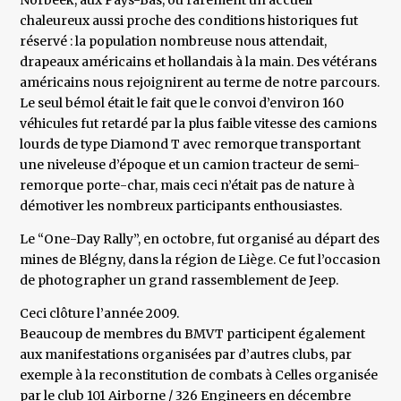
Norbeek, aux Pays-Bas, où rarement un accueil
chaleureux aussi proche des conditions historiques fut
réservé : la population nombreuse nous attendait,
drapeaux américains et hollandais à la main. Des vétérans
américains nous rejoignirent au terme de notre parcours.
Le seul bémol était le fait que le convoi d’environ 160
véhicules fut retardé par la plus faible vitesse des camions
lourds de type Diamond T avec remorque transportant
une niveleuse d’époque et un camion tracteur de semi-
remorque porte-char, mais ceci n’était pas de nature à
démotiver les nombreux participants enthousiastes.
Le “One-Day Rally”, en octobre, fut organisé au départ des
mines de Blégny, dans la région de Liège. Ce fut l’occasion
de photographer un grand rassemblement de Jeep.
Ceci clôture l’année 2009.
Beaucoup de membres du BMVT participent également
aux manifestations organisées par d’autres clubs, par
exemple à la reconstitution de combats à Celles organisée
par le club 101 Airborne / 326 Engineers en décembre