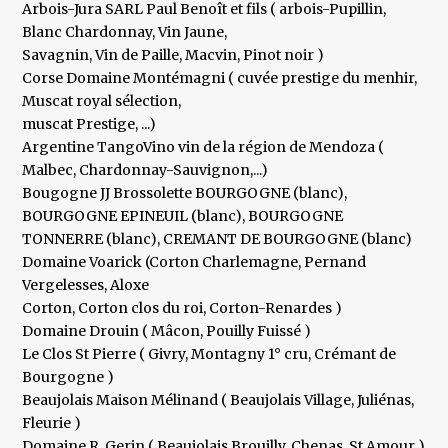
Arbois-Jura SARL Paul Benoît et fils ( arbois-Pupillin,
Blanc Chardonnay, Vin Jaune,
Savagnin, Vin de Paille, Macvin, Pinot noir )
Corse Domaine Montémagni ( cuvée prestige du menhir,
Muscat royal sélection,
muscat Prestige, ...)
Argentine TangoVino vin de la région de Mendoza (
Malbec, Chardonnay-Sauvignon,...)
Bougogne JJ Brossolette BOURGOGNE (blanc),
BOURGOGNE EPINEUIL (blanc), BOURGOGNE
TONNERRE (blanc), CREMANT DE BOURGOGNE (blanc)
Domaine Voarick (Corton Charlemagne, Pernand
Vergelesses, Aloxe
Corton, Corton clos du roi, Corton-Renardes )
Domaine Drouin ( Mâcon, Pouilly Fuissé )
Le Clos St Pierre ( Givry, Montagny 1° cru, Crémant de
Bourgogne )
Beaujolais Maison Mélinand ( Beaujolais Village, Juliénas,
Fleurie )
Domaine R. Gerin ( Beaujolais Brouilly, Chenas, St Amour )