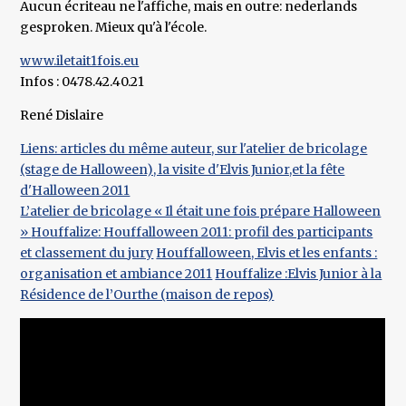
Aucun écriteau ne l'affiche, mais en outre: nederlands
gesproken. Mieux qu'à l'école.
www.iletait1fois.eu
Infos : 0478.42.40.21
René Dislaire
Liens: articles du même auteur, sur l'atelier de bricolage
(stage de Halloween), la visite d'Elvis Junior,et la fête
d'Halloween 2011
L’atelier de bricolage « Il était une fois prépare Halloween
»
Houffalize: Houffalloween 2011: profil des participants
et classement du jury
Houffalloween, Elvis et les enfants :
organisation et ambiance 2011
Houffalize :Elvis Junior à la
Résidence de l’Ourthe (maison de repos)