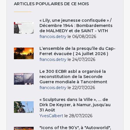
ARTICLES POPULAIRES DE CE MOIS
« Lily, une jeunesse confisquée » /
Décembre 1944 : Bombardements
de MALMEDY et de SAINT - VITH
francois.detry
le 06/08/2026
L’ensemble de la presqu’île du Cap-
Ferret évacuée ( 24 juillet 2026 )
francois.detry
le 24/07/2026
Le 300 ECBR asbl a organisé la
reconstitution de la Seconde
Guerre mondiale à Tancrémont
francois.detry
le 22/07/2026
« Sculptures dans la Ville », … de
Dirk De Keyzer, à Namur, jusqu’au
31 Août
YvesCalbert
le 28/07/2026
"Icons of the 90’s", à "Autoworld",