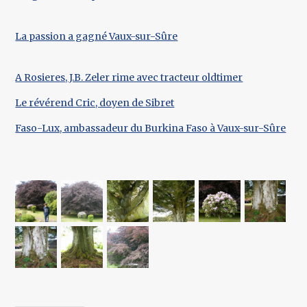
La passion a gagné Vaux-sur-Sûre
A Rosieres, J.B. Zeler rime avec tracteur oldtimer
Le révérend Cric, doyen de Sibret
Faso-Lux, ambassadeur du Burkina Faso à Vaux-sur-Sûre