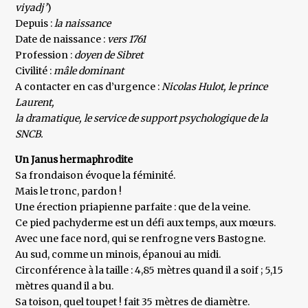
viyadj’
)
Depuis :
la naissance
Date de naissance :
vers 1761
Profession :
doyen de Sibret
Civilité :
mâle dominant
A contacter en cas d’urgence :
Nicolas Hulot, le prince
Laurent,
la dramatique, le service de support psychologique de la
SNCB.
Un Janus hermaphrodite
Sa frondaison évoque la féminité.
Mais le tronc, pardon !
Une érection priapienne parfaite : que de la veine.
Ce pied pachyderme est un défi aux temps, aux mœurs.
Avec une face nord, qui se renfrogne vers Bastogne.
Au sud, comme un minois, épanoui au midi.
Circonférence à la taille : 4,85 mètres quand il a soif ; 5,15
mètres quand il a bu.
Sa toison, quel toupet ! fait 35 mètres de diamètre.