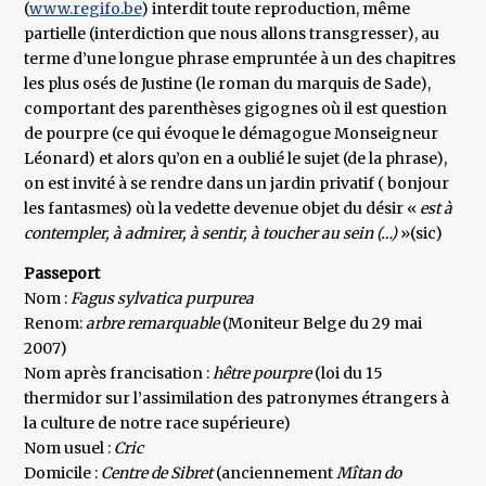
(
www.regifo.be
) interdit toute reproduction, même
partielle (interdiction que nous allons transgresser), au
terme d’une longue phrase empruntée à un des chapitres
les plus osés de Justine (le roman du marquis de Sade),
comportant des parenthèses gigognes où il est question
de pourpre (ce qui évoque le démagogue Monseigneur
Léonard) et alors qu’on en a oublié le sujet (de la phrase),
on est invité à se rendre dans un jardin privatif ( bonjour
les fantasmes) où la vedette devenue objet du désir «
est à
contempler, à admirer, à sentir, à toucher au sein (…)
»(sic)
Passeport
Nom :
Fagus sylvatica purpurea
Renom:
arbre remarquable
(Moniteur Belge du 29 mai
2007)
Nom après francisation :
hêtre pourpre
(loi du 15
thermidor sur l’assimilation des patronymes étrangers à
la culture de notre race supérieure)
Nom usuel :
Cric
Domicile :
Centre de Sibret
(anciennement
Mîtan do