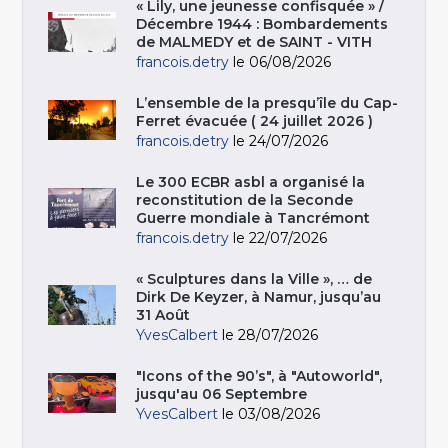
« Lily, une jeunesse confisquée » /
Décembre 1944 : Bombardements
de MALMEDY et de SAINT - VITH
francois.detry
le 06/08/2026
L’ensemble de la presqu’île du Cap-
Ferret évacuée ( 24 juillet 2026 )
francois.detry
le 24/07/2026
Le 300 ECBR asbl a organisé la
reconstitution de la Seconde
Guerre mondiale à Tancrémont
francois.detry
le 22/07/2026
« Sculptures dans la Ville », … de
Dirk De Keyzer, à Namur, jusqu’au
31 Août
YvesCalbert
le 28/07/2026
"Icons of the 90’s", à "Autoworld",
jusqu'au 06 Septembre
YvesCalbert
le 03/08/2026