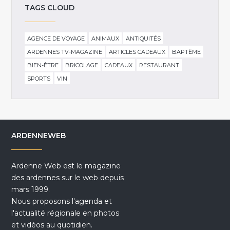
TAGS CLOUD
AGENCE DE VOYAGE
ANIMAUX
ANTIQUITÉS
ARDENNES TV-MAGAZINE
ARTICLES CADEAUX
BAPTÊME
BIEN-ÊTRE
BRICOLAGE
CADEAUX
RESTAURANT
SPORTS
VIN
ARDENNEWEB
Ardenne Web est le magazine
des ardennes sur le web depuis
mars 1999.
Nous proposons l'agenda et
l'actualité régionale en photos
et vidéos au quotidien.