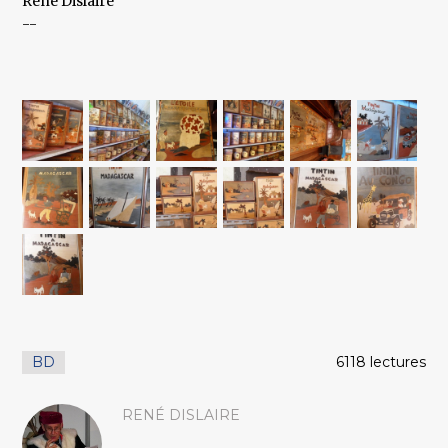
René Dislaire
--
BD
6118 lectures
RENÉ DISLAIRE