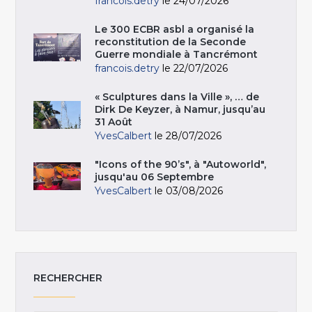
francois.detry
le 24/07/2026
Le 300 ECBR asbl a organisé la
reconstitution de la Seconde
Guerre mondiale à Tancrémont
francois.detry
le 22/07/2026
« Sculptures dans la Ville », … de
Dirk De Keyzer, à Namur, jusqu’au
31 Août
YvesCalbert
le 28/07/2026
"Icons of the 90’s", à "Autoworld",
jusqu'au 06 Septembre
YvesCalbert
le 03/08/2026
RECHERCHER