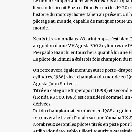
Le nombre important d’italiens inscrits à la quat
lieu sur le circuit Enzo et Dino Ferrari les 19, 20 e
histoire du motocyclisme italien au présent. Un
pilotage au monde, capable de marquer toute u
monde.
Neufs titres mondiaux, 83 printemps, c’est bien 
au guidon d’une MV Agusta 350 2 cylindres de l’
Pierpaolo Bianchi enfourchera quant à lui une H
Le pilote de Rimini a été trois fois champion du
On retrouvera également un autre porte-drapeau 
cylindres, 1966) vice-champion du monde en 195
Agusta, John Surtees.
Titré en catégorie Supersport (1998) et second e
(Honda RS 500, 1983) est considéré comme l’un 
dérivées.
Roi du championnat européen en 1988 au guidon d
retrouvera le tracé d’Imola sur une Yamaha TZ 25
Nombreux seront les pilotes titrés en piste pour le
Attilio Riondato, Fabio Biliotti, Maurizio Massi