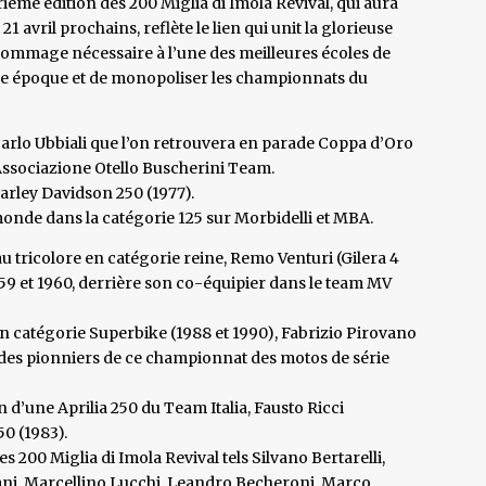
rième édition des 200 Miglia di Imola Revival, qui aura
t 21 avril prochains, reflète le lien qui unit la glorieuse
 hommage nécessaire à l’une des meilleures écoles de
ne époque et de monopoliser les championnats du
Carlo Ubbiali que l’on retrouvera en parade Coppa d’Oro
Associazione Otello Buscherini Team.
arley Davidson 250 (1977).
 monde dans la catégorie 125 sur Morbidelli et MBA.
tricolore en catégorie reine, Remo Venturi (Gilera 4
9 et 1960, derrière son co-équipier dans le team MV
n catégorie Superbike (1988 et 1990), Fabrizio Pirovano
des pionniers de ce championnat des motos de série
’une Aprilia 250 du Team Italia, Fausto Ricci
0 (1983).
s 200 Miglia di Imola Revival tels Silvano Bertarelli,
miani, Marcellino Lucchi, Leandro Becheroni, Marco