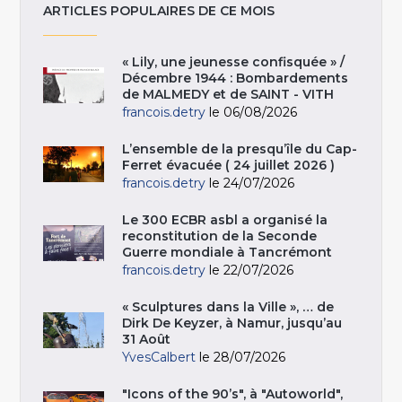
ARTICLES POPULAIRES DE CE MOIS
« Lily, une jeunesse confisquée » /
Décembre 1944 : Bombardements
de MALMEDY et de SAINT - VITH
francois.detry
le 06/08/2026
L’ensemble de la presqu’île du Cap-
Ferret évacuée ( 24 juillet 2026 )
francois.detry
le 24/07/2026
Le 300 ECBR asbl a organisé la
reconstitution de la Seconde
Guerre mondiale à Tancrémont
francois.detry
le 22/07/2026
« Sculptures dans la Ville », … de
Dirk De Keyzer, à Namur, jusqu’au
31 Août
YvesCalbert
le 28/07/2026
"Icons of the 90’s", à "Autoworld",