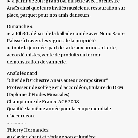
► à partir de 20h : grand bal musette avec l’orchestre
Anaïs ainsi que leurs invités musiciens, restauration sur
place, parquet pour nos amis danseurs.
Dimanche 4
► à 10h30 : départ de la ballade contée avec Nono Saute
Palisse à travers les vignes de la propriété.
► toute la journée : part de tarte aux prunes offerte,
accordéonistes, vente de produits du terroir,
démonstration de vannerie.
Anaïs léonard
"Chef de l'Orchestre Anaïs auteur compositeur"
Professeur de solfège et d'accordéon, titulaire du DEM
(Diplome d'Etudes Musicales)
Championne de France ACF 2008
Qualifiée la même année pour la coupe mondiale
d'accordéon.
~~~~~~~
Thierry Hernandez
au clavier, chant et réglage son et lumière