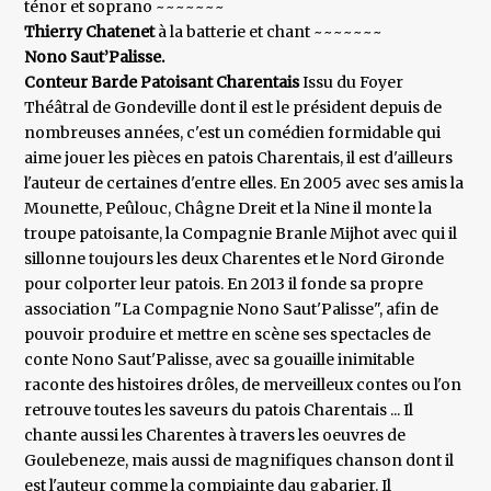
ténor et soprano ~~~~~~~
Thierry Chatenet
à la batterie et chant ~~~~~~~
Nono Saut’Palisse.
Conteur Barde Patoisant Charentais
Issu du Foyer
Théâtral de Gondeville dont il est le président depuis de
nombreuses années, c'est un comédien formidable qui
aime jouer les pièces en patois Charentais, il est d'ailleurs
l'auteur de certaines d'entre elles. En 2005 avec ses amis la
Mounette, Peûlouc, Châgne Dreit et la Nine il monte la
troupe patoisante, la Compagnie Branle Mijhot avec qui il
sillonne toujours les deux Charentes et le Nord Gironde
pour colporter leur patois. En 2013 il fonde sa propre
association "La Compagnie Nono Saut'Palisse", afin de
pouvoir produire et mettre en scène ses spectacles de
conte Nono Saut'Palisse, avec sa gouaille inimitable
raconte des histoires drôles, de merveilleux contes ou l'on
retrouve toutes les saveurs du patois Charentais ... Il
chante aussi les Charentes à travers les oeuvres de
Goulebeneze, mais aussi de magnifiques chanson dont il
est l'auteur comme la compiainte dau gabarier. Il