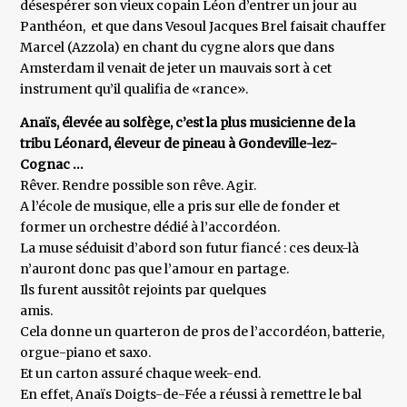
désespérer son vieux copain Léon d’entrer un jour au
Panthéon, et que dans Vesoul Jacques Brel faisait chauffer
Marcel (Azzola) en chant du cygne alors que dans
Amsterdam il venait de jeter un mauvais sort à cet
instrument qu’il qualifia de «rance».
Anaïs, élevée au solfège, c’est la plus musicienne de la
tribu Léonard, éleveur de pineau à Gondeville-lez-
Cognac …
Rêver. Rendre possible son rêve. Agir.
A l’école de musique, elle a pris sur elle de fonder et
former un orchestre dédié à l’accordéon.
La muse séduisit d’abord son futur fiancé : ces deux-là
n’auront donc pas que l’amour en partage.
Ils furent aussitôt rejoints par quelques
amis.
Cela donne un quarteron de pros de l’accordéon, batterie,
orgue-piano et saxo.
Et un carton assuré chaque week-end.
En effet, Anaïs Doigts-de-Fée a réussi à remettre le bal