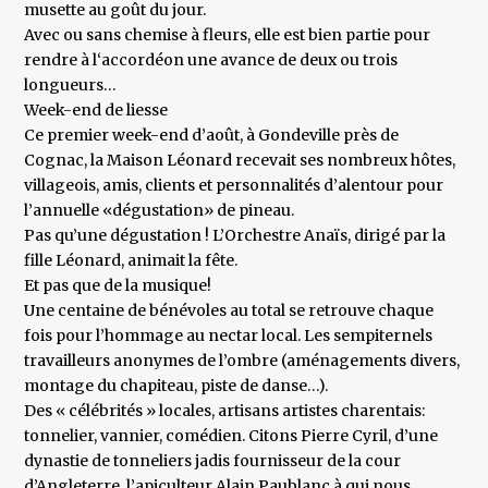
musette au goût du jour.
Avec ou sans chemise à fleurs, elle est bien partie pour
rendre à l‘accordéon une avance de deux ou trois
longueurs…
Week-end de liesse
Ce premier week-end d’août, à Gondeville près de
Cognac, la Maison Léonard recevait ses nombreux hôtes,
villageois, amis, clients et personnalités d’alentour pour
l’annuelle «dégustation» de pineau.
Pas qu’une dégustation ! L’Orchestre Anaïs, dirigé par la
fille Léonard, animait la fête.
Et pas que de la musique!
Une centaine de bénévoles au total se retrouve chaque
fois pour l’hommage au nectar local. Les sempiternels
travailleurs anonymes de l’ombre (aménagements divers,
montage du chapiteau, piste de danse…).
Des « célébrités » locales, artisans artistes charentais:
tonnelier, vannier, comédien. Citons Pierre Cyril, d’une
dynastie de tonneliers jadis fournisseur de la cour
d’Angleterre, l’apiculteur Alain Paublanc à qui nous