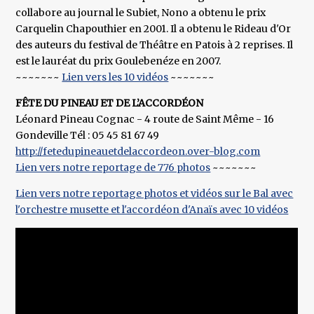
collabore au journal le Subiet, Nono a obtenu le prix
Carquelin Chapouthier en 2001. Il a obtenu le Rideau d'Or
des auteurs du festival de Théâtre en Patois à 2 reprises. Il
est le lauréat du prix Goulebenéze en 2007.
~~~~~~~
Lien vers les 10 vidéos
~~~~~~~
FÊTE DU PINEAU ET DE L’ACCORDÉON
Léonard Pineau Cognac - 4 route de Saint Même - 16
Gondeville Tél : 05 45 81 67 49
http://fetedupineauetdelaccordeon.over-blog.com
Lien vers notre reportage de 776 photos
~~~~~~~
Lien vers notre reportage photos et vidéos sur le Bal avec
l'orchestre musette et l'accordéon d'Anaïs avec 10 vidéos