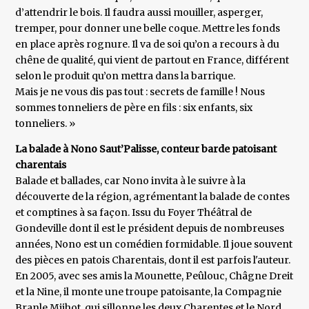
d’attendrir le bois. Il faudra aussi mouiller, asperger,
tremper, pour donner une belle coque. Mettre les fonds
en place après rognure. Il va de soi qu’on a recours à du
chêne de qualité, qui vient de partout en France, différent
selon le produit qu’on mettra dans la barrique.
Mais je ne vous dis pas tout : secrets de famille ! Nous
sommes tonneliers de père en fils : six enfants, six
tonneliers. »
La balade à Nono Saut’Palisse, conteur barde patoisant
charentais
Balade et ballades, car Nono invita à le suivre à la
découverte de la région, agrémentant la balade de contes
et comptines à sa façon. Issu du Foyer Théâtral de
Gondeville dont il est le président depuis de nombreuses
années, Nono est un comédien formidable. Il joue souvent
des pièces en patois Charentais, dont il est parfois l'auteur.
En 2005, avec ses amis la Mounette, Peûlouc, Châgne Dreit
et la Nine, il monte une troupe patoisante, la Compagnie
Branle Mijhot, qui sillonne les deux Charentes et le Nord