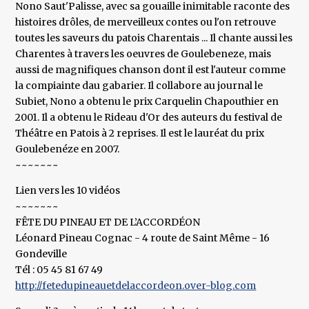
Nono Saut'Palisse, avec sa gouaille inimitable raconte des
histoires drôles, de merveilleux contes ou l'on retrouve
toutes les saveurs du patois Charentais ... Il chante aussi les
Charentes à travers les oeuvres de Goulebeneze, mais
aussi de magnifiques chanson dont il est l'auteur comme
la compiainte dau gabarier. Il collabore au journal le
Subiet, Nono a obtenu le prix Carquelin Chapouthier en
2001. Il a obtenu le Rideau d'Or des auteurs du festival de
Théâtre en Patois à 2 reprises. Il est le lauréat du prix
Goulebenéze en 2007.
~~~~~~~
Lien vers les 10 vidéos
~~~~~~~
FÊTE DU PINEAU ET DE L’ACCORDÉON
Léonard Pineau Cognac - 4 route de Saint Même - 16
Gondeville
Tél : 05 45 81 67 49
http://fetedupineauetdelaccordeon.over-blog.com