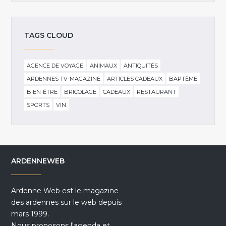
TAGS CLOUD
AGENCE DE VOYAGE
ANIMAUX
ANTIQUITÉS
ARDENNES TV-MAGAZINE
ARTICLES CADEAUX
BAPTÊME
BIEN-ÊTRE
BRICOLAGE
CADEAUX
RESTAURANT
SPORTS
VIN
ARDENNEWEB
Ardenne Web est le magazine
des ardennes sur le web depuis
mars 1999.
Nous proposons l'agenda et