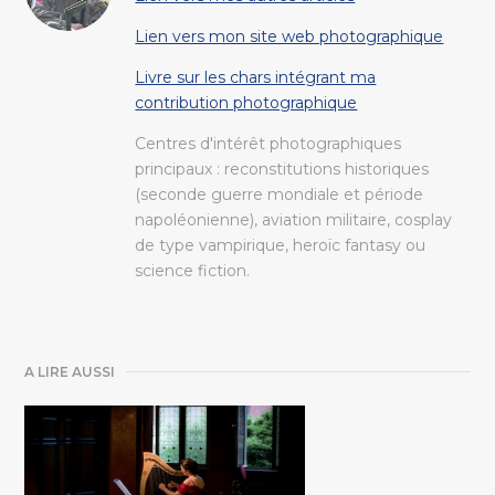
Lien vers mon site web photographique
Livre sur les chars intégrant ma
contribution photographique
Centres d'intérêt photographiques
principaux : reconstitutions historiques
(seconde guerre mondiale et période
napoléonienne), aviation militaire, cosplay
de type vampirique, heroïc fantasy ou
science fiction.
A LIRE AUSSI