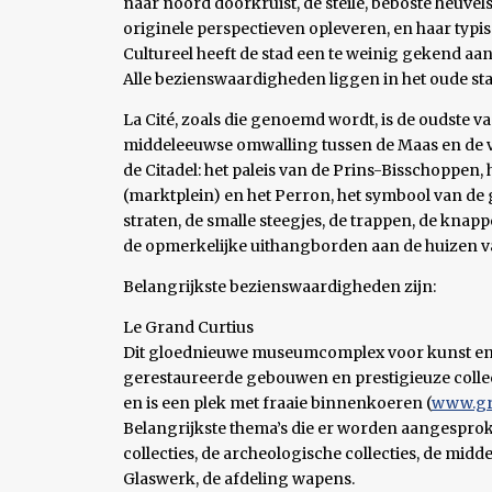
naar noord doorkruist, de steile, beboste heuvel
originele perspectieven opleveren, en haar typi
Cultureel heeft de stad een te weinig gekend aan
Alle bezienswaardigheden liggen in het oude st
La Cité, zoals die genoemd wordt, is de oudste v
middeleeuwse omwalling tussen de Maas en de vo
de Citadel: het paleis van de Prins-Bisschoppen, 
(marktplein) en het Perron, het symbool van de 
straten, de smalle steegjes, de trappen, de knap
de opmerkelijke uithangborden aan de huizen 
Belangrijkste bezienswaardigheden zijn:
Le Grand Curtius
Dit gloednieuwe museumcomplex voor kunst en
gerestaureerde gebouwen en prestigieuze collec
en is een plek met fraaie binnenkoeren (
www.gra
Belangrijkste thema’s die er worden aangespro
collecties, de archeologische collecties, de mid
Glaswerk, de afdeling wapens.