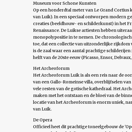
Museum voor Schone Kunsten
Op een honderdtal meter van Le Grand Cortius
van Luik). In een speciaal ontworpen modern ge
creaties (beeldhouw- en schilderkunst) in het Fr
Renaissance. De Luikse artiesten hebben uiteraa
monopolypositie in te nemen. De chronologische
toe, dat een collectie van uitzonderlijke rijkdo
is de zaal waar een aantal prachtige schilderije
helft van de 20ste eeuw (Picasso, Ensor, Delvaux,
Het Archeoforum
Het Archeoforum Luik is als een reis naar de oo
van een Gallo-Romeinse villa, overblijfselen v
vele resten van de gotische kathedraal. Het Arc
maken met het ontstaan en de bloei van de binn
locatie van het Archeoforum is enorm uniek, na
van Luik.
De Opera
Officieel heet dit prachtige toneelgebouw de 'Ope