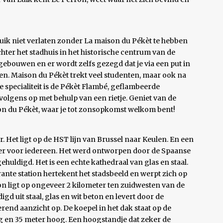
 Luik niet verlaten zonder La maison du Pékèt te hebben
 achter het stadhuis in het historische centrum van de
gebouwen en er wordt zelfs gezegd dat je via een put in
ien. Maison du Pékèt trekt veel studenten, maar ook na
 specialiteit is de Pékèt Flambé, geflambeerde
volgens op met behulp van een rietje. Geniet van de
on du Pékèt, waar je tot zonsopkomst welkom bent!
. Het ligt op de HST lijn van Brussel naar Keulen. En een
der voor iedereen. Het werd ontworpen door de Spaanse
ehuldigd. Het is een echte kathedraal van glas en staal.
ante station hertekent het stadsbeeld en werpt zich op
on ligt op ongeveer 2 kilometer ten zuidwesten van de
gd uit staal, glas en wit beton en levert door de
end aanzicht op. De koepel in het dak staat op de
g en 35 meter hoog. Een hoogstandje dat zeker de