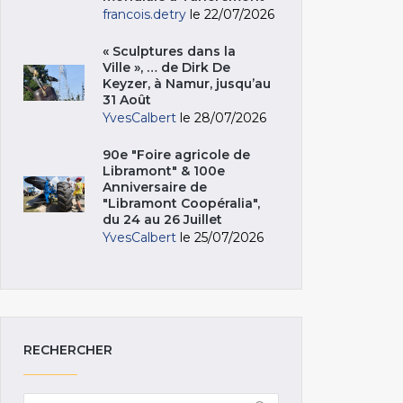
francois.detry
le 22/07/2026
« Sculptures dans la
Ville », … de Dirk De
Keyzer, à Namur, jusqu’au
31 Août
YvesCalbert
le 28/07/2026
90e "Foire agricole de
Libramont" & 100e
Anniversaire de
"Libramont Coopéralia",
du 24 au 26 Juillet
YvesCalbert
le 25/07/2026
RECHERCHER