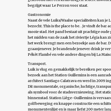
begrijpt waar Le Perron voor staat.
Gastronomie
Naast de vele Luiks/Waalse specialiteiten kan je
bezocht. This is the place to be. . Je vindt de bar
mooie stad. Het pand bestaat uit prachtige oude 
het midden van de zaak het riviertje Légia kan z
het werk brengt men een bezoekje aan de bar. De
graanjenever. Je brandende jenever drink je ver
Pékèt Flambé en vele andere dingen bij La Mais
Transport.
Luik is vlug en gemakkelijk te bereiken per spoor
bezoek aan het Station Guillemins is een aanra
architect Santiago Calatrava en werd in 2009 ing
Dit monumentale, organische, luchtige, transpar
als symbool voor de stadsvernieuwing. Het stati
binnenstad. Station Liège-Guillemins is vervaardi
golfbeweging en knappe constructie een schitter
monumentenlijst en is maar liefst 200 meter lan