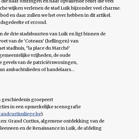
s die haar omringen en haar opvallende reliëf die veel
sche wijken verlenen de stad Luik bijzonder veel charme.
bod en daar zullen we het over hebben in dit artikel.
adsgedeelte of errond.
an de drie stadsbuurten van Luik en ligt binnen de
et van de ‘Coteaux’ (hellingen) van
het stadhuis, “la place du Marché’
gemeentelijke vrijheden, de oude
pe gevels van de patriciërswoningen,
van ambachtslieden of handelaars…
 geschiedenis groepeert
ties in een opmerkelijke scenografie
ndcurtiusliege.be
).
ken: Grand Curtius, algemene ontdekking van de
deleeuwen en de Renaissance in Luik, de afdeling