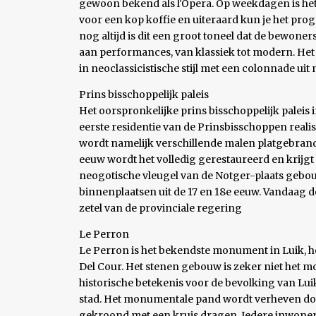
gewoon bekend als l'Opera. Op weekdagen is het 
voor een kop koffie en uiteraard kun je het pro
nog altijd is dit een groot toneel dat de bewoners
aan performances, van klassiek tot modern. He
in neoclassicistische stijl met een colonnade uit
Prins bisschoppelijk paleis
Het oorspronkelijke prins bisschoppelijk paleis i
eerste residentie van de Prinsbisschoppen realise
wordt namelijk verschillende malen platgebrand 
eeuw wordt het volledig gerestaureerd en krijgt
neogotische vleugel van de Notger-plaats gebouw
binnenplaatsen uit de 17 en 18e eeuw. Vandaag de
zetel van de provinciale regering
Le Perron
Le Perron is het bekendste monument in Luik, 
Del Cour. Het stenen gebouw is zeker niet het 
historische betekenis voor de bevolking van Luik
stad. Het monumentale pand wordt verheven doo
gekroond met een kruis dragen. Iedere inwoner 