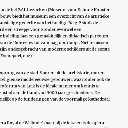
 kan je het BAL bezoeken (Museum voor Schone Kunsten
bouw biedt het museum een overzicht van de artistieke
anstalige gedeelte van het huidige België sinds de
rd een streepje voor, zonder evenwel een
 indeling laat een gemakkelijk en didactisch parcours
m van de 16de eeuw tot vandaag doorloopt. Niet te missen
n zijn ondergebracht van moderne schilders uit de eerste
 Evenepoel, enz).
rsprong van de stad. Sporen uit de prehistorie, muren
an religieuze middeleeuwse gebouwen, waaronder ook de
heoforum van Luik is de ideale manier om kennis te
enstad aan de hand van 9000 jaar geschiedenis. De
melijk op de funderingen van de voormalige kathedraal
ra Royal de Wallonie', maar bij de lokalen is de opera