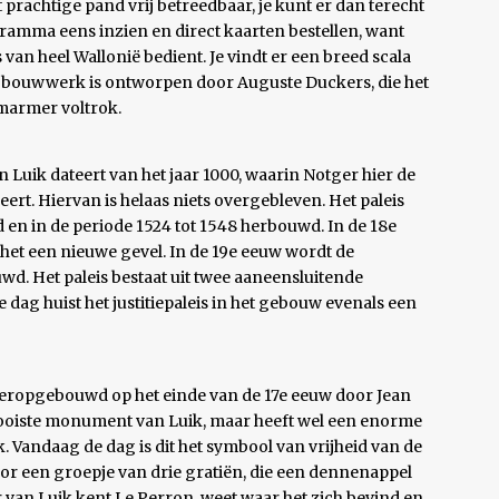
prachtige pand vrij betreedbaar, je kunt er dan terecht
gramma eens inzien en direct kaarten bestellen, want
 van heel Wallonië bedient. Je vindt er een breed scala
t bouwwerk is ontworpen door Auguste Duckers, die het
 marmer voltrok.
n Luik dateert van het jaar 1000, waarin Notger hier de
ert. Hiervan is helaas niets overgebleven. Het paleis
en in de periode 1524 tot 1548 herbouwd. In de 18e
 het een nieuwe gevel. In de 19e eeuw wordt de
d. Het paleis bestaat uit twee aaneensluitende
 dag huist het justitiepaleis in het gebouw evenals een
heropgebouwd op het einde van de 17e eeuw door Jean
mooiste monument van Luik, maar heeft wel een enorme
. Vandaag de dag is dit het symbool van vrijheid van de
r een groepje van drie gratiën, die een dennenappel
van Luik kent Le Perron, weet waar het zich bevind en